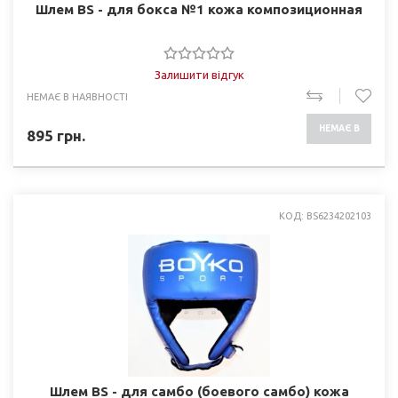
Шлем BS - для бокса №1 кожа композиционная
Залишити відгук
НЕМАЄ В НАЯВНОСТІ
НЕМАЄ В
895
грн.
НАЯВНОСТІ
КОД: BS6234202103
Шлем BS - для самбо (боевого самбо) кожа