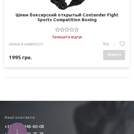
Шлем боксерский открытый Contender Fight
Sports Competition Boxing
Залишити відгук
НЕМАЄ В НАЯВНОСТІ
НЕМАЄ В
1995
грн.
НАЯВНОСТІ
Наші контакти
+38 (067) 448-80-08
КНОПКА
+38 (050) 499-75-75
ЗВ'ЯЗКУ