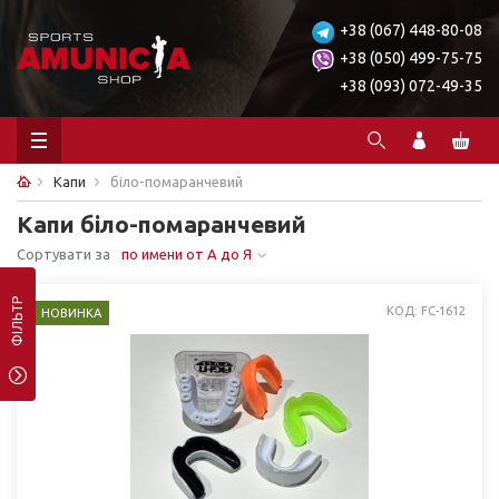
+38 (067) 448-80-08
+38 (050) 499-75-75
+38 (093) 072-49-35
Капи
біло-помаранчевий
Капи біло-помаранчевий
Сортувати за
по имени от А до Я
ФІЛЬТР
КОД: FC-1612
НОВИНКА