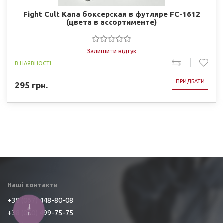
Fight Cult Капа боксерская в футляре FC-1612
(цвета в ассортименте)
Залишити відгук
В НАЯВНОСТІ
ПРИДБАТИ
295
грн.
Наші контакти
+38 (067) 448-80-08
КНОПКА
+38 (050) 499-75-75
ЗВ'ЯЗКУ