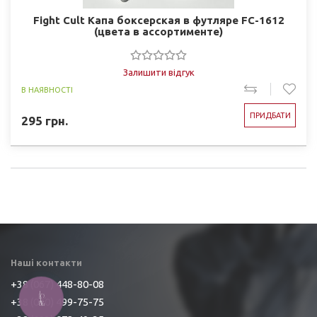
Fight Cult Капа боксерская в футляре FC-1612
(цвета в ассортименте)
Залишити відгук
В НАЯВНОСТІ
ПРИДБАТИ
295
грн.
Наші контакти
+38 (067) 448-80-08
КНОПКА
+38 (050) 499-75-75
ЗВ'ЯЗКУ