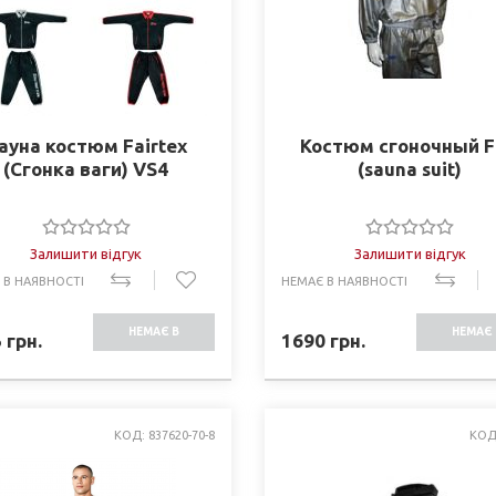
ауна костюм Fairtex
Костюм сгоночный 
(Сгонка ваги) VS4
(sauna suit)
Залишити відгук
Залишити відгук
 В НАЯВНОСТІ
НЕМАЄ В НАЯВНОСТІ
НЕМАЄ В
НЕМАЄ 
5
грн.
1690
грн.
НАЯВНОСТІ
НАЯВНО
КОД: 837620-70-8
КОД