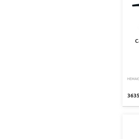
С
НЕМАЄ
363