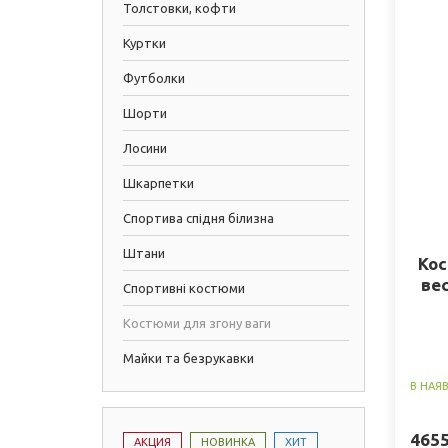
Толстовки, кофти
Куртки
Футболки
Шорти
Лосини
Шкарпетки
Спортива спідня білизна
Штани
Ко
вес
Спортивні костюми
Костюми для згону ваги
Майки та безрукавки
В НАЯ
465
АКЦИЯ
НОВИНКА
ХИТ