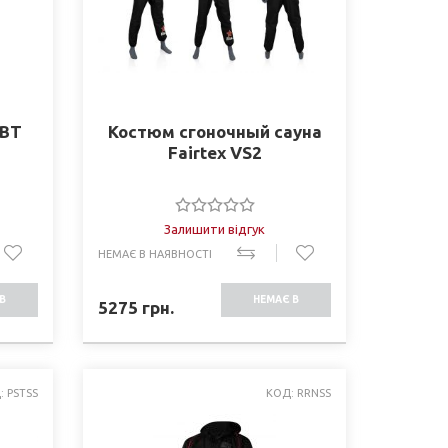
FBT
Костюм сгоночный cауна
Fairtex VS2
Залишити відгук
НЕМАЄ В НАЯВНОСТІ
В
НЕМАЄ В
5275
грн.
СТІ
НАЯВНОСТІ
: PSTSS
КОД: RRNSS