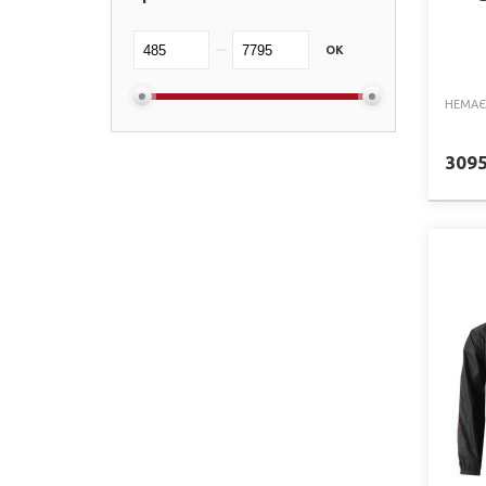
OK
НЕМАЄ
309