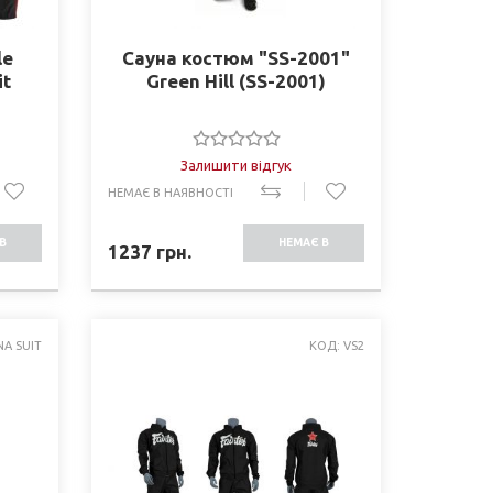
le
Сауна костюм "SS-2001"
it
Green Hill (SS-2001)
Залишити відгук
НЕМАЄ В НАЯВНОСТІ
В
НЕМАЄ В
1237
грн.
СТІ
НАЯВНОСТІ
NA SUIT
КОД: VS2