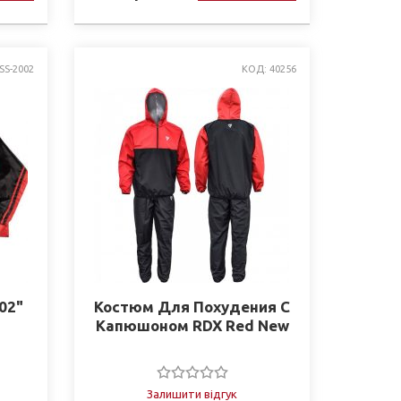
SS-2002
КОД: 40256
02"
Костюм Для Похудения С
Капюшоном RDX Red New
Залишити відгук