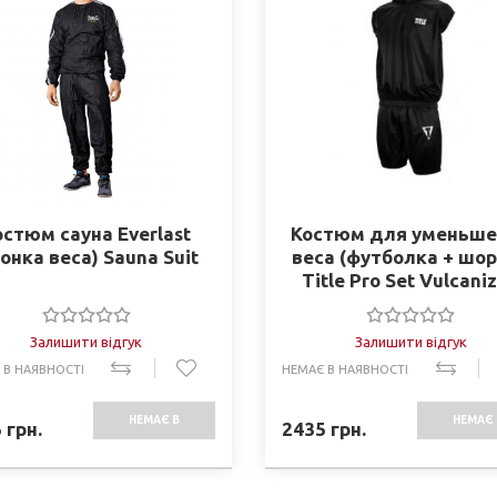
остюм сауна Everlast
Костюм для уменьше
гонка веса) Sauna Suit
веса (футболка + шо
Title Pro Set Vulcani
Rubber Sauna Suit Wi
Hood PSTSS
Залишити відгук
Залишити відгук
 В НАЯВНОСТІ
НЕМАЄ В НАЯВНОСТІ
НЕМАЄ В
НЕМАЄ 
5
грн.
2435
грн.
НАЯВНОСТІ
НАЯВНО