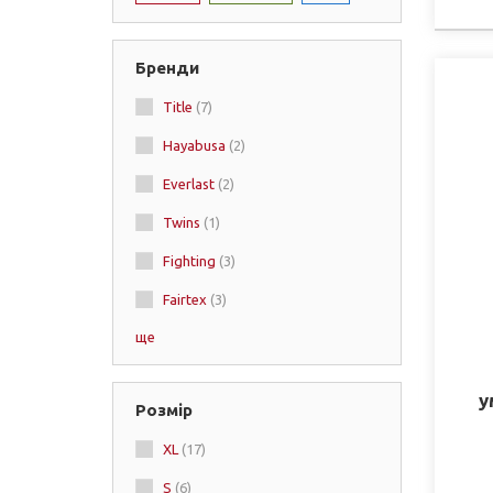
Бренди
Title
(7)
Hayabusa
(2)
Everlast
(2)
Twins
(1)
Fighting
(3)
Fairtex
(3)
ще
Dragon
(1)
Joya
(2)
у
Розмір
Lonsdale
(2)
XL
(17)
RDX
(1)
S
(6)
Green Hill
(2)