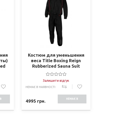
ния
Костюм для уменьшения
рты)
веса Title Boxing Reign
zed
Rubberized Sauna Suit
th
RRNSS
Залишити відгук
НЕМАЄ В НАЯВНОСТІ
В
НЕМАЄ В
4995
грн.
СТІ
НАЯВНОСТІ