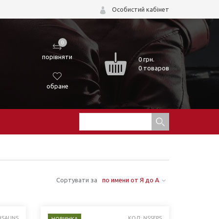
Особистий кабінет
0
порівняти
0
грн.
0 товаров
обране
Сортувати за
по имени от Я до А
HSAUNS
КОД: NSSEPS