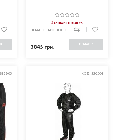
Залишити відгук
НЕМАЄ В НАЯВНОСТІ
В
НЕМАЄ В
3845
грн.
СТІ
НАЯВНОСТІ
8158-03
КОД: SS-2001