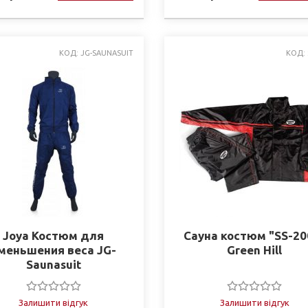
КОД: JG-SAUNASUIT
КОД: 
Joya Костюм для
Сауна костюм "SS-20
меньшения веса JG-
Green Hill
Saunasuit
Залишити відгук
Залишити відгук