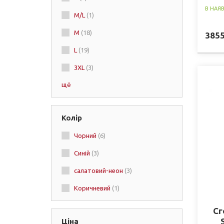
В НАЯ
M/L
(1)
Boxraw
(1)
M
(18)
385
Rival
(1)
L
(19)
FBT
(1)
3XL
(3)
BAD BOY
(1)
щё
2XL
(10)
Колір
Чорний
(6)
Синій
(3)
салатовий-неон
(3)
Коричневий
(1)
Сг
Ціна