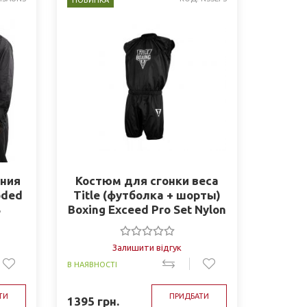
НОВИНКА
ния
Костюм для сгонки веса
oded
Title (футболка + шорты)
S
Boxing Exceed Pro Set Nylon
Sauna Suit NSSEPS
Залишити відгук
В НАЯВНОСТІ
ТИ
ПРИДБАТИ
1395
грн.