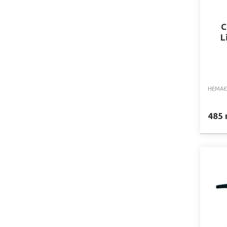
С
L
НЕМАЄ
485