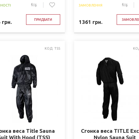
ВНОСТІ
ЗАМОВЛЕННЯ
ПРИДБАТИ
ЗАМОВЛЕ
5
грн.
1361
грн.
КОД: TSS
КО
онка веса Title Sauna
Сгонка веса TITLE Ex
Suit With Hood (TSS)
Nylon Sauna Suit