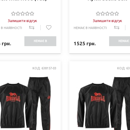
Залишити відгук
Залишити відгук
 В НАЯВНОСТІ
НЕМАЄ В НАЯВНОСТІ
НЕМАЄ В
НЕМАЄ 
5
грн.
1525
грн.
НАЯВНОСТІ
НАЯВНО
КОД: 638157-03
КОД: 63