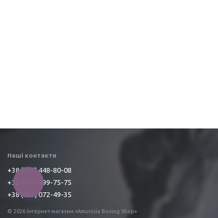
Наші контакти
+38 (067) 448-80-08
+38 (050) 499-75-75
КНОПКА
ЗВ'ЯЗКУ
+38 (093) 072-49-35
© 2026 Інтернет-магазин «Amunicia Boxing Shop»