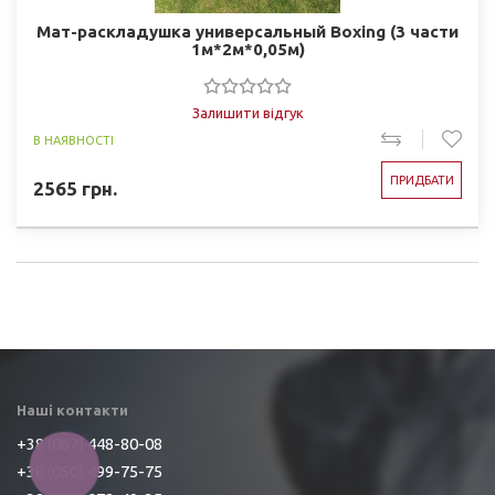
Мат-раскладушка универсальный Boxing (3 части
1м*2м*0,05м)
Залишити відгук
В НАЯВНОСТІ
ПРИДБАТИ
2565
грн.
Наші контакти
+38 (067) 448-80-08
КНОПКА
+38 (050) 499-75-75
ЗВ'ЯЗКУ