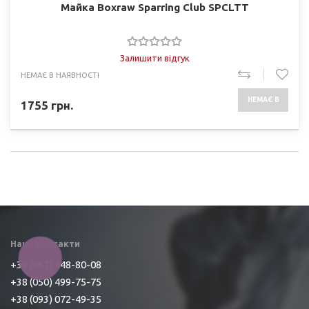
Майка Boxraw Sparring Club SPCLTT
Залишити відгук
НЕМАЄ В НАЯВНОСТІ
НЕМАЄ В
1755
грн.
НАЯВНОСТІ
Наші контакти
КНОПКА
ЗВ'ЯЗКУ
+38 (067) 448-80-08
+38 (050) 499-75-75
+38 (093) 072-49-35