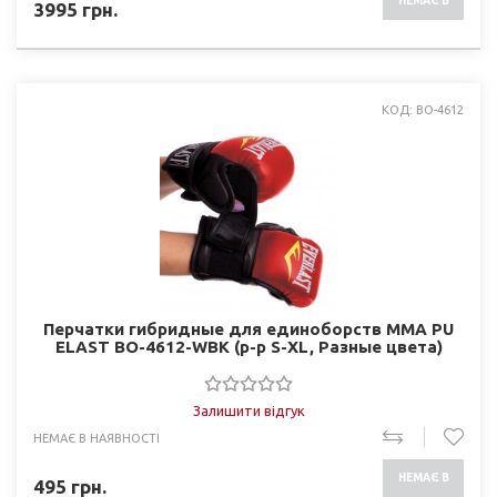
НЕМАЄ В
3995
грн.
НАЯВНОСТІ
КОД: BO-4612
Перчатки гибридные для единоборств ММА PU
ELAST BO-4612-WBK (р-р S-XL, Разные цвета)
Залишити відгук
НЕМАЄ В НАЯВНОСТІ
НЕМАЄ В
495
грн.