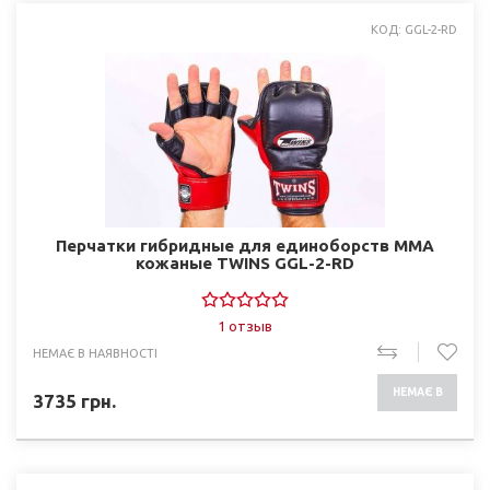
КОД: GGL-2-RD
Перчатки гибридные для единоборств ММА
кожаные TWINS GGL-2-RD
1 отзыв
НЕМАЄ В НАЯВНОСТІ
НЕМАЄ В
3735
грн.
НАЯВНОСТІ