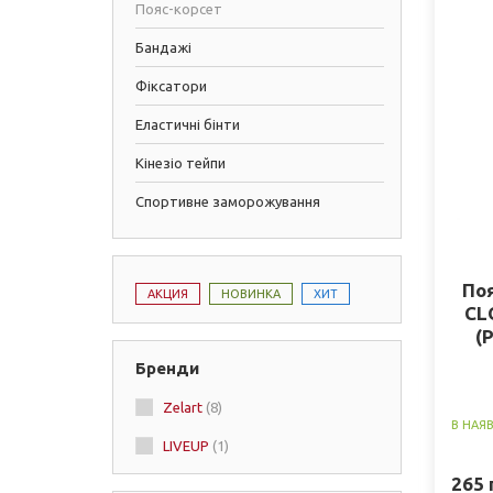
Пояс-корсет
Бандажі
Фіксатори
Еластичні бінти
Кінезіо тейпи
Спортивне заморожування
По
АКЦИЯ
НОВИНКА
ХИТ
CL
(
че
Бренди
Zelart
(8)
В НАЯ
LIVEUP
(1)
265