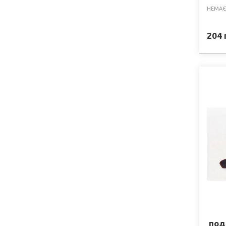
НЕМАЄ
204
под