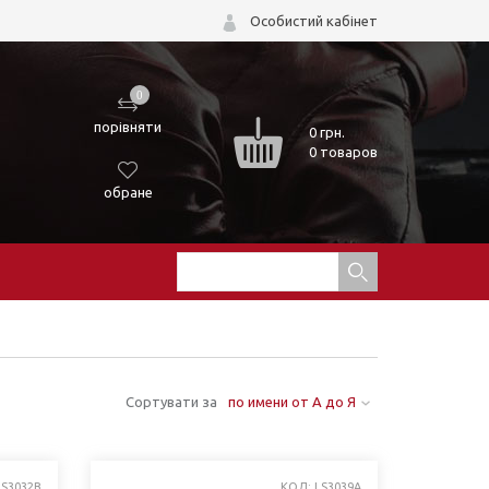
Особистий кабінет
0
порівняти
0
грн.
0 товаров
обране
Сортувати за
по имени от А до Я
LS3032B
КОД: LS3039A