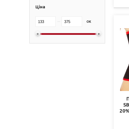
Ціна
OK
SB
20%
x