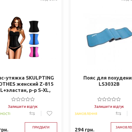
яс-утяжка SKULPTING
Пояс для похудени
OTHES женский Z-815
LS3032B
PL+эластан, р-р S-XL,
рный, малин., синий)
Залишити відгук
Залишити відгук
ВНОСТІ
ЗАМОВЛЕННЯ
ПРИДБАТИ
ЗАМОВЛЕ
грн.
294
грн.