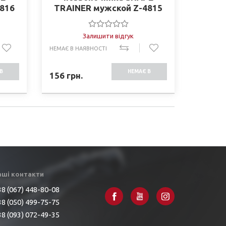
4816
TRAINER мужской Z-4815
XL)
(PL+эластан, р-р S-4XL)
Залишити відгук
НЕМАЄ В НАЯВНОСТІ
В
НЕМАЄ В
156
грн.
СТІ
НАЯВНОСТІ
аші контакти
8 (067) 448-80-08
8 (050) 499-75-75
8 (093) 072-49-35