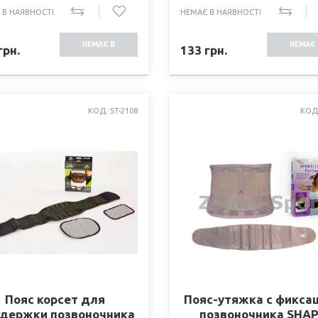
 В НАЯВНОСТІ
НЕМАЄ В НАЯВНОСТІ
НЕМАЄ В
НЕМАЄ 
грн.
133
грн.
НАЯВНОСТІ
НАЯВНО
КОД: ST-2108
КОД:
Пояс корсет для
Пояс-утяжка с фикса
держки позвоночника
позвоночника SHA