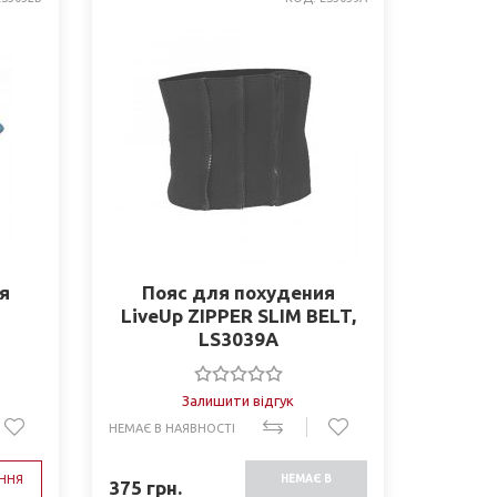
я
Пояс для похудения
LiveUp ZIPPER SLIM BELT,
LS3039A
Залишити відгук
НЕМАЄ В НАЯВНОСТІ
ННЯ
НЕМАЄ В
375
грн.