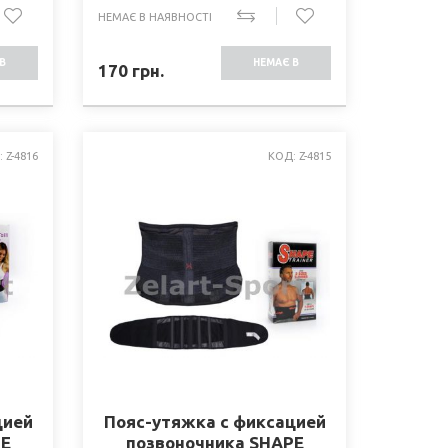
НЕМАЄ В НАЯВНОСТІ
В
НЕМАЄ В
170
грн.
СТІ
НАЯВНОСТІ
 Z-4816
КОД: Z-4815
цией
Пояс-утяжка с фиксацией
PE
позвоночника SHAPE