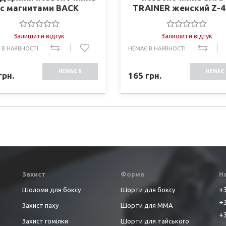
с магнитами BACK
TRAINER женский Z-
SUPPORT ST-2108
(PL+эластан, р-р S-4
Залишити відгук
Залишити відгук
 В НАЯВНОСТІ
НЕМАЄ В НАЯВНОСТІ
НЕМАЄ В
НЕМАЄ 
грн.
165
грн.
НАЯВНОСТІ
НАЯВНО
Захист
Форма
Н
+3
Шоломи для боксу
Шорти для боксу
+3
Захист паху
Шорти для ММА
+3
Захист гомілки
Шорти для тайського