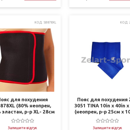
КОД: SB878XL
КОД: 
Пояс для похудения
Пояс для похудения 
878XL (80% неопрен,
3051 TINA 10in x 40in 
 эластан, р-р XL- 28см
(неопрен, р-р 25см x 
 115см x 3мм, черно-
x 3мм, синий)
красный)
Залишити відгук
Залишити відгук