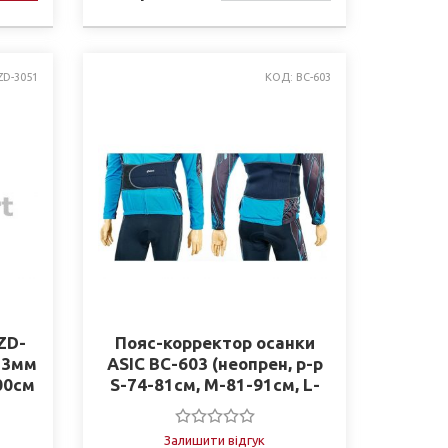
НАЯВНОСТІ
ZD-3051
КОД: BC-603
ZD-
Пояс-корректор осанки
x 3мм
ASIC BC-603 (неопрен, р-р
100см
S-74-81см, M-81-91см, L-
91-102см)
Залишити відгук