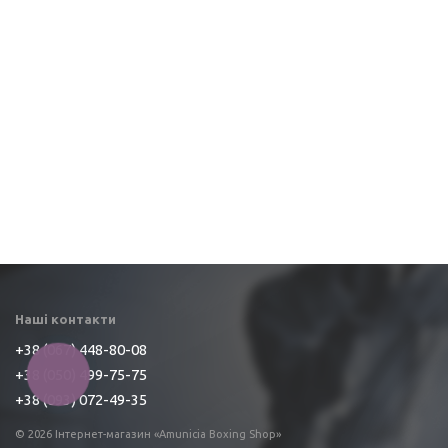
Наші контакти
+38 (067) 448-80-08
+38 (050) 499-75-75
КНОПКА
ЗВ'ЯЗКУ
+38 (093) 072-49-35
© 2026 Інтернет-магазин «Amunicia Boxing Shop»