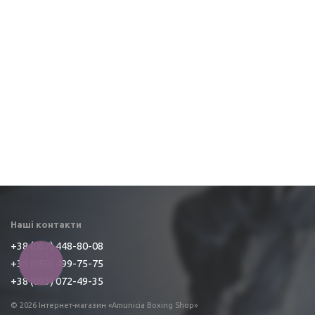
Наші контакти
+38 (067) 448-80-08
+38 (050) 499-75-75
КНОПКА
ЗВ'ЯЗКУ
+38 (093) 072-49-35
© 2026 Інтернет-магазин «Amunicia Boxing Shop»