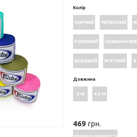
Колір
ЧОРНИЙ
ЧЕРВОНИЙ
Ж
РОЖЕВИЙ
ПОМАРАНЧЕ
БЕЖЕВИЙ
М'ЯТНИЙ
Х
Довжина
3 М
4.5 М
469
грн.
НЕМАЄ В НАЯВНОСТІ