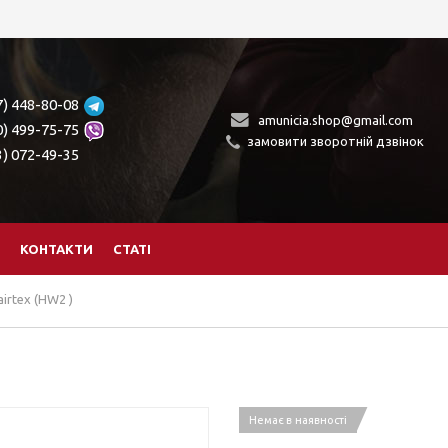
7) 448-80-08
amunicia.shop@gmail.com
0) 499-75-75
замовити зворотній дзвінок
3) 072-49-35
КОНТАКТИ
СТАТІ
irtex (HW2 )
Немає в наявності