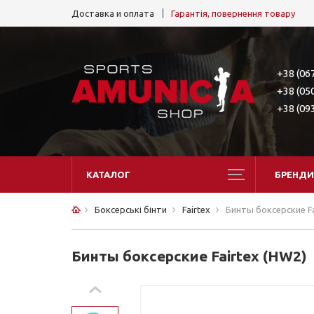
Доставка и оплата
Гарантія, повернення товару
+38 (06
+38 (05
+38 (09
КАТАЛОГ
БРЕНДИ
Боксерські бінти
Fairtex
Бинты боксерские Fa
Бинты боксерские Fairtex (HW2)