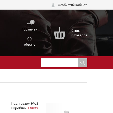
Особистий кабінет
0
порівняти
0
грн.
0 товаров
обране
Код товару: HW2
Виробник:
Fairtex