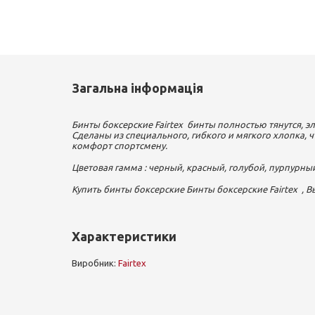
Загальна інформація
Бинты боксерские Fairtex бинты полностью тянутся, эл
Сделаны из специального, гибкого и мягкого хлопка,
комфорт спортсмену.
Цветовая гамма : черный, красный, голубой, пурпурны
Купить бинты боксерские Бинты боксерские Fairtex , В
Характеристики
Виробник:
Fairtex