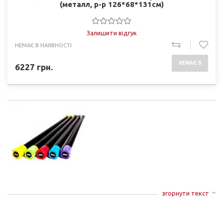
(металл, р-р 126*68*131cм)
Залишити відгук
НЕМАЄ В НАЯВНОСТІ
НЕМАЄ В
6227
грн.
НАЯВНОСТІ
згорнути текст