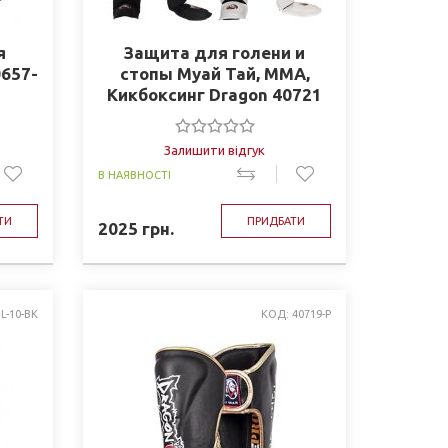
я
Защита для голени и
0657-
стопы Муай Тай, ММА,
Кикбоксинг Dragon 40721
Залишити відгук
В НАЯВНОСТІ
ТИ
ПРИДБАТИ
2025
грн.
L-10-BK
КОД: 40719-Р