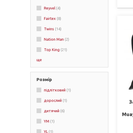
Reyvel
(4)
Fairtex
(8)
Twins
(14)
Nation Man
(2)
Top King
(21)
ще
RDX
(5)
Joya
(16)
Розмір
Booster
(21)
підлітковий
(1)
Dragon
(16)
дорослий
(1)
З
Hayabusa
(6)
дитячий
(6)
Green Hill
(3)
Muay
YM
(1)
Venum
(11)
YL
(1)
Title
(4)