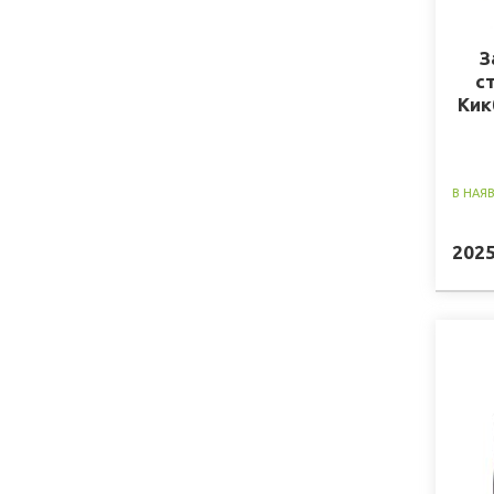
З
с
Кик
В НАЯ
202