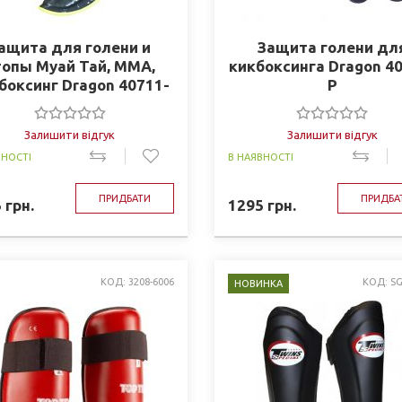
ащита для голени и
Защита голени дл
топы Муай Тай, ММА,
кикбоксинга Dragon 4
боксинг Dragon 40711-
P
P
Залишити відгук
Залишити відгук
ВНОСТІ
В НАЯВНОСТІ
ПРИДБАТИ
ПРИДБА
5
грн.
1295
грн.
КОД: 3208-6006
КОД: SG
НОВИНКА