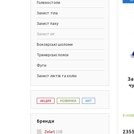
ХІ
Голеностопи
Захист тіла
Захист паху
Захист ніг
Боксерські шоломи
Тренерські пояси
Фути
Захист ліктів та колін
За
ч
АКЦИЯ
НОВИНКА
ХИТ
В НАЯ
Бренди
235
Zelart
(28)