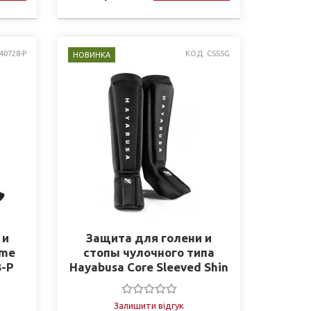
40728-P
КОД: CSSSG
НОВИНКА
 и
Защита для голени и
ime
стопы чулочного типа
8-P
Hayabusa Core Sleeved Shin
CSSSG
Залишити відгук