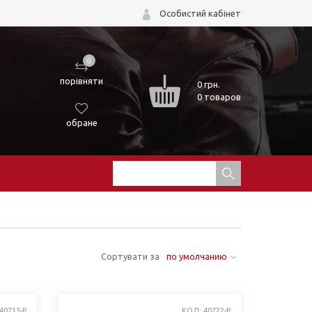
Особистий кабінет
0
порівняти
0
грн.
0 товаров
обране
Сортувати за
по умолчанию
40715-P
КОД: 40722-P