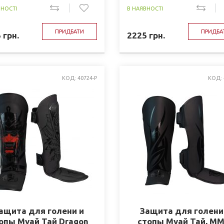
ВНОСТІ
В НАЯВНОСТІ
ПРИДБАТИ
ПРИДБА
5
грн.
2225
грн.
КОД: 40724-P
КОД: 
ащита для голени и
Защита для голени
опы Муай Тай Dragon
стопы Муай Тай, ММ