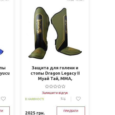
опы
Защита для голени и
uyucu
стопы Dragon Legacy II
Муай Тай, ММА,
Кикбоксинг 40722-P
Залишити відгук
В НАЯВНОСТІ
ТИ
ПРИДБАТИ
2025
грн.