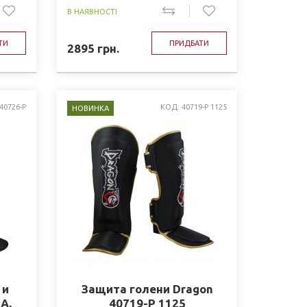
В НАЯВНОСТІ
ТИ
ПРИДБАТИ
2895
грн.
40726-P
КОД: 40719-Р 1125
НОВИНКА
 и
Защита голени Dragon
А,
40719-Р 1125