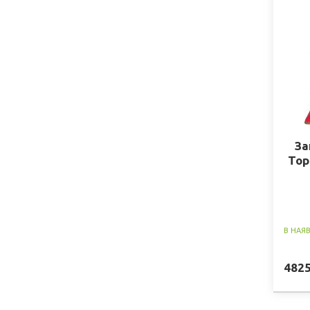
За
Top
В НАЯ
482