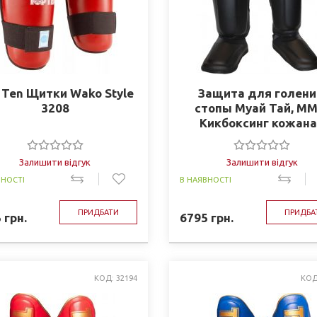
 Ten Щитки Wako Style
Защита для голени
3208
стопы Муай Тай, ММ
Кикбоксинг кожан
TWINS
Залишити відгук
Залишити відгук
ВНОСТІ
В НАЯВНОСТІ
ПРИДБАТИ
ПРИДБА
5
грн.
6795
грн.
КОД: 32194
КОД