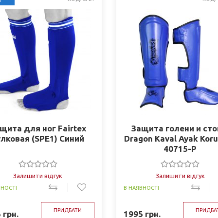
Т
щита для ног Fairtex
Защита голени и ст
улковая (SPE1) Синий
Dragon Kaval Ayak Kor
40715-P
Залишити відгук
Залишити відгук
ВНОСТІ
В НАЯВНОСТІ
ПРИДБАТИ
ПРИДБА
5
грн.
1995
грн.