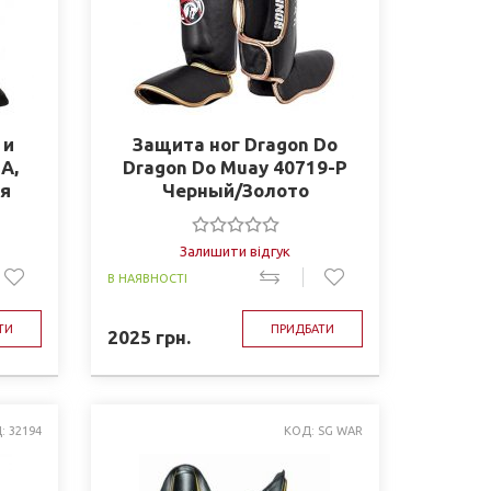
 и
Защита ног Dragon Do
А,
Dragon Do Muay 40719-P
ая
Черный/Золото
Залишити відгук
В НАЯВНОСТІ
ТИ
ПРИДБАТИ
2025
грн.
: 32194
КОД: SG WAR