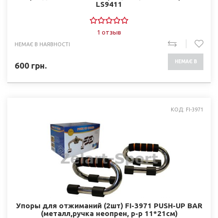
LS9411
1 отзыв
НЕМАЄ В НАЯВНОСТІ
НЕМАЄ В
600
грн.
НАЯВНОСТІ
КОД: FI-3971
Упоры для отжиманий (2шт) FI-3971 PUSH-UP BAR
(металл,ручка неопрен, р-р 11*21см)