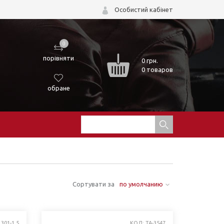
Особистий кабінет
0
порівняти
0
грн.
0 товаров
обране
Сортувати за
по умолчанию
301-1,5
КОД: TA-3547