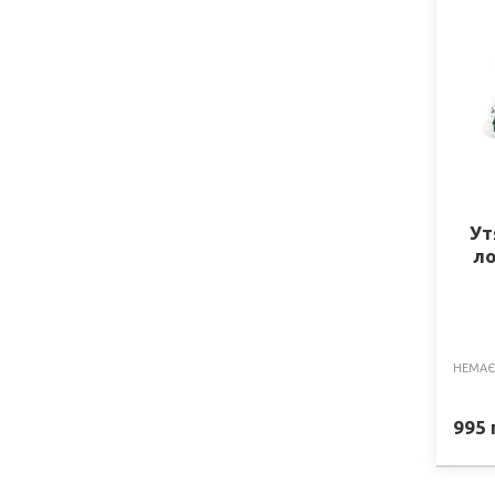
Ут
ло
НЕМАЄ
995