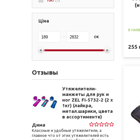
16кг
(1)
(
Ціна
В НАЯ
OK
255
Отзывы
Утяжелители-
манжеты для рук и
ног ZEL FI-5732-2 (2 x
1кг) (лайкра,
метал.шарики, цвета
в ассортименте)
Дима
Классные и удобные утяжелители, а
главное что от этих утяжелителей есть