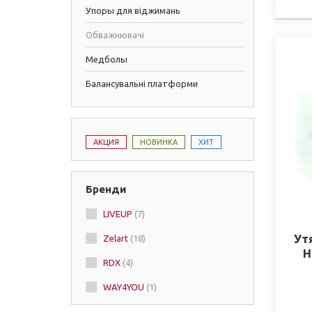
Упоры для віджимань
Обважнювачі
Медболы
Балансувальні платформи
АКЦИЯ
НОВИНКА
ХИТ
Бренди
LIVEUP
(7)
Ут
Zelart
(18)
Н
RDX
(4)
WAY4YOU
(1)
ме