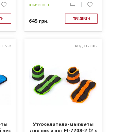
В НАЯВНОСТІ
ТИ
ПРИДБАТИ
645
грн.
FI-7207
КОД: FI-7208-2
еты
Утяжелители-манжеты
й вес
для рук и ног FI-7208-2 (2 x