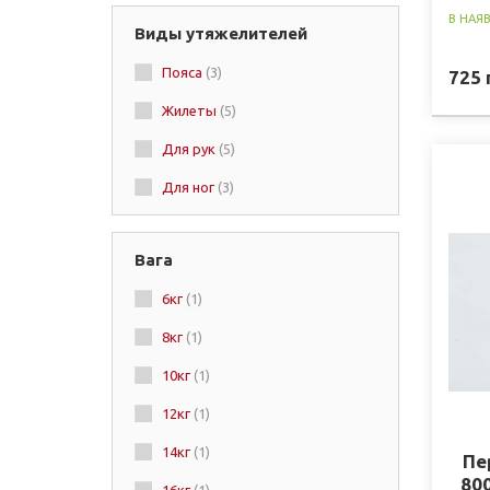
В НАЯ
Виды утяжелителей
Пояса
(3)
725
Жилеты
(5)
Для рук
(5)
Для ног
(3)
Вага
6кг
(1)
8кг
(1)
10кг
(1)
12кг
(1)
14кг
(1)
Пе
80