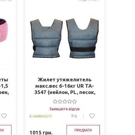
еты
Жилет утяжелитель
1,5
макс.вес 6-16кг UR TA-
рен,
3547 (нейлон, PL, песок,
)
серый)
Залишити відгук
В НАЯВНОСТІ
ТИ
ПРИДБАТИ
1015
грн.