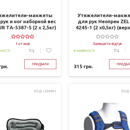
яжелители-манжеты
Утяжелители-манж
рук и ног наборной вес
для рук Неопрен ZEL 
UR ТA-5387-5 (2 x 2,5кг)
4245-1 (2 x0,5кг) (верх
рх-PL, наполн.-песок)
наполнитель-металл
шарики)
1 отзыв
Залишити відгук
ВНОСТІ
В НАЯВНОСТІ
ПРИДБАТИ
ПРИДБА
грн.
315
грн.
КОД: LS3049-1
КОД: