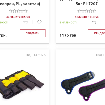
неопрен, PL, эластан)
5кг FI-7207
Залишити відгук
Залишити відгук
ВНОСТІ
В НАЯВНОСТІ
ПРИДБАТИ
ПРИДБА
грн.
1175
грн.
КОД: ТA-5387-5
КОД: F