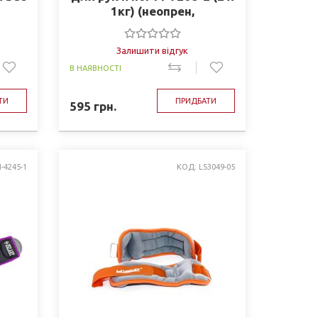
1кг) (неопрен,
метал.шарики, цвета в
ассортименте)
Залишити відгук
В НАЯВНОСТІ
ТИ
ПРИДБАТИ
595
грн.
I-4245-1
КОД: LS3049-05