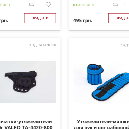
ВНОСТІ
В НАЯВНОСТІ
ПРИДБАТИ
ПРИДБА
грн.
495
грн.
КОД: TA-4420-800
КОД: 
рчатки-утяжелители
Утяжелители-манж
0г VALEO TA-4420-800
для рук и ног наборно