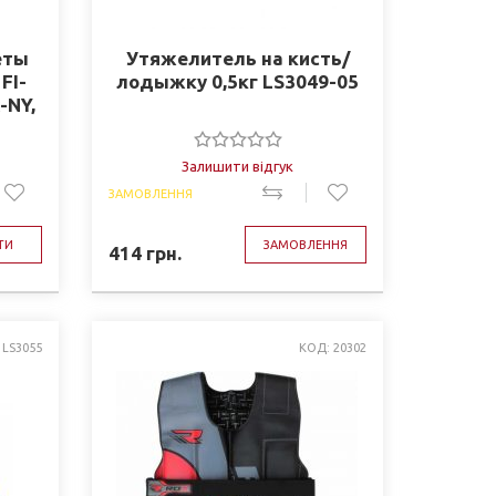
еты
Утяжелитель на кисть/
FI-
лодыжку 0,5кг LS3049-05
-NY,
ич.
Залишити відгук
ЗАМОВЛЕННЯ
ТИ
ЗАМОВЛЕННЯ
414
грн.
 LS3055
КОД: 20302