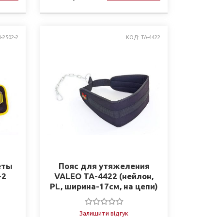
I-2502-2
КОД: TA-4422
еты
Пояс для утяжеления
-2
VALEO TA-4422 (нейлон,
PL, ширина-17см, на цепи)
ки)
Залишити відгук