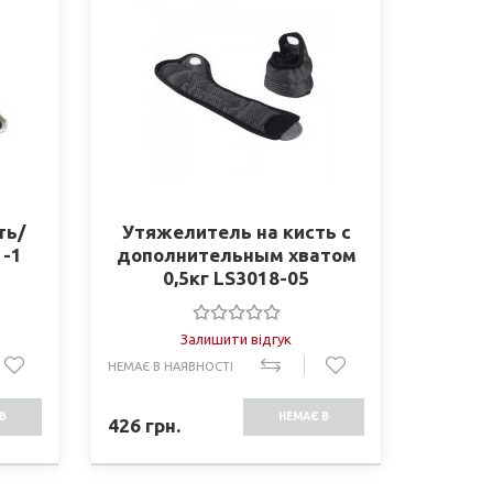
ть/
Утяжелитель на кисть с
1-1
дополнительным хватом
0,5кг LS3018-05
Залишити відгук
НЕМАЄ В НАЯВНОСТІ
В
НЕМАЄ В
426
грн.
СТІ
НАЯВНОСТІ