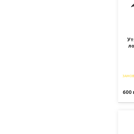
Ут
ло
ЗАМОВ
600