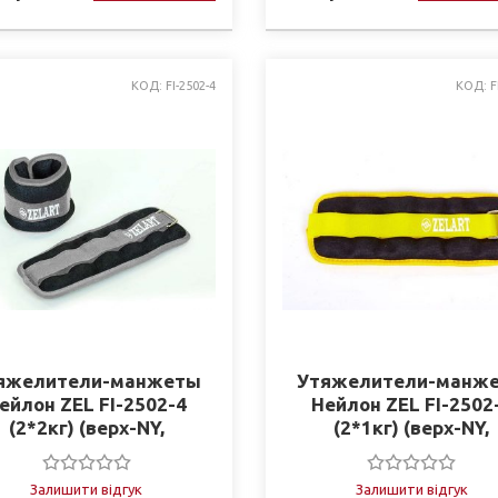
КОД: FI-2502-4
КОД: F
яжелители-манжеты
Утяжелители-манж
ейлон ZEL FI-2502-4
Нейлон ZEL FI-2502
(2*2кг) (верх-NY,
(2*1кг) (верх-NY,
наполнитель-
наполнитель-
таллические шарики)
металлические шари
Залишити відгук
Залишити відгук