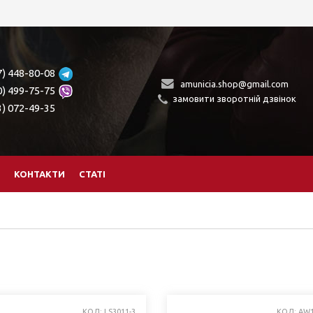
7) 448-80-08
amunicia.shop@gmail.com
0) 499-75-75
замовити зворотній дзвінок
3) 072-49-35
КОНТАКТИ
СТАТІ
КОД: LS3011-3
КОД: AW1