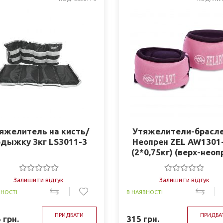
яжелитель на кисть/
Утяжелители-брасл
дыжку 3кг LS3011-3
Неопрен ZEL AW1301-
(2*0,75кг) (верх-неоп
наполнитель-песок
Залишити відгук
Залишити відгук
ВНОСТІ
В НАЯВНОСТІ
ПРИДБАТИ
ПРИДБА
5
грн.
315
грн.