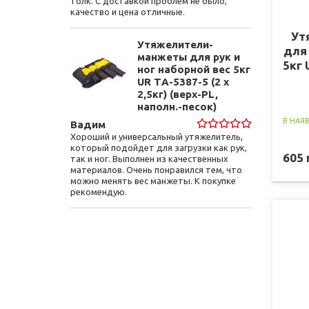
толк. С доставкой проблем не было,
качество и цена отличные.
Ут
Утяжелители-
для 
манжеты для рук и
5кг 
ног наборной вес 5кг
(ве
UR ТA-5387-5 (2 x
2,5кг) (верх-PL,
наполн.-песок)
В НАЯ
Вадим
Хороший и универсальный утяжелитель,
который подойдет для загрузки как рук,
605
так и ног. Выполнен из качественных
материалов. Очень понравился тем, что
можно менять вес манжеты. К покупке
рекомендую.