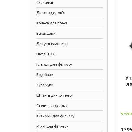
Скакалки
Диски здоров'я
Колеса для преса
Еспандери
Джгути еластичні
Петлі TRX
Гантелі для фітнесу
Бодібари
Ут
ло
Хула хупи
Штанги для фітнесу
Степ-платформи
В НАЯ
Килимки для фітнесу
М'ячі для фітнесу
139