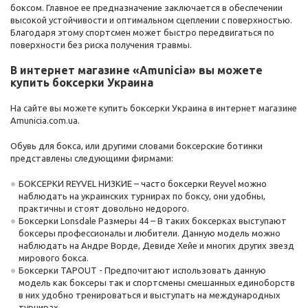
боксом. Главное ее предназначение заключается в обеспечении
высокой устойчивости и оптимальном сцеплении с поверхностью.
Благодаря этому спортсмен может быстро передвигаться по
поверхности без риска получения травмы.
В интернет магазине «Amunicia» вы можете
купить боксерки Украина
На сайте вы можете купить боксерки Украина в интернет магазине
Аmunicia.com.ua.
Обувь для бокса, или другими словами боксерские ботинки
представлены следующими фирмами:
БОКСЕРКИ REYVEL НИЗКИЕ – часто боксерки Reyvel можно
наблюдать на украинских турнирах по боксу, они удобны,
практичны и стоят довольно недорого.
Боксерки Lonsdale Размеры 44 – В таких боксерках выступают
боксеры профессионалы и любители. Данную модель можно
наблюдать на Андре Ворде, Девиде Хейе и многих других звезд
мирового бокса.
Боксерки TAPOUT - Предпочитают использовать данную
модель как боксеры так и спортсмены смешанных единоборств
в них удобно тренироваться и выступать на международных
турнирах.