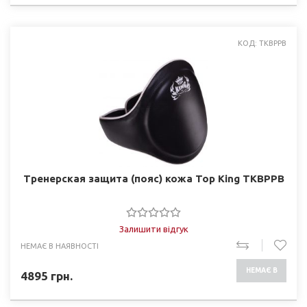
КОД: TKBPPB
Тренерская защита (пояс) кожа Top King TKBPPB
Залишити відгук
НЕМАЄ В НАЯВНОСТІ
НЕМАЄ В
4895
грн.
НАЯВНОСТІ