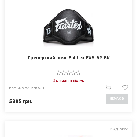
Тренерский пояс Fairtex FXB-BP BK
Залишити відгук
НЕМАЄ В НАЯВНОСТІ
НЕМАЄ В
5885
грн.
НАЯВНОСТІ
КОД: BPV2