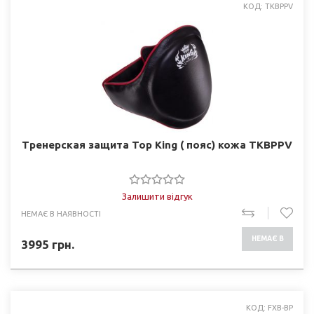
КОД: TKBPPV
Тренерская защита Top King ( пояс) кожа TKBPPV
Залишити відгук
НЕМАЄ В НАЯВНОСТІ
НЕМАЄ В
3995
грн.
НАЯВНОСТІ
КОД: FXB-BP