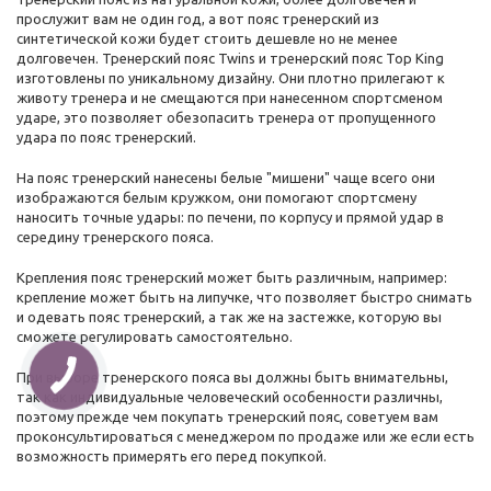
прослужит вам не один год, а вот пояс тренерский из
синтетической кожи будет стоить дешевле но не менее
долговечен. Тренерский пояс Twins и тренерский пояс Top King
изготовлены по уникальному дизайну. Они плотно прилегают к
животу тренера и не смещаются при нанесенном спортсменом
ударе, это позволяет обезопасить тренера от пропущенного
удара по пояс тренерский.
На пояс тренерский нанесены белые "мишени" чаще всего они
изображаются белым кружком, они помогают спортсмену
наносить точные удары: по печени, по корпусу и прямой удар в
середину тренерского пояса.
Крепления пояс тренерский может быть различным, например:
крепление может быть на липучке, что позволяет быстро снимать
и одевать пояс тренерский, а так же на застежке, которую вы
сможете регулировать самостоятельно.
При выборе тренерского пояса вы должны быть внимательны,
так как индивидуальные человеческий особенности различны,
поэтому прежде чем покупать тренерский пояс, советуем вам
проконсультироваться с менеджером по продаже или же если есть
возможность примерять его перед покупкой.