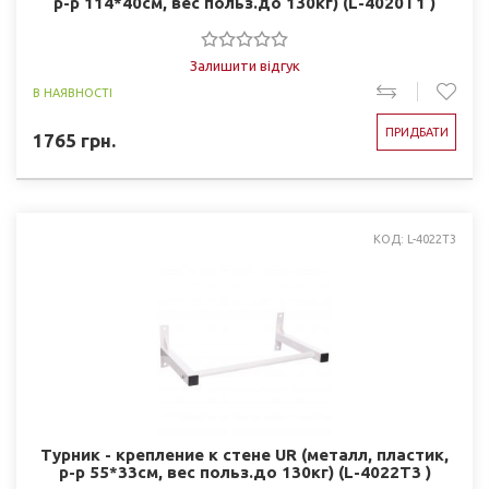
р-р 114*40см, вес польз.до 130кг) (L-4020T1 )
Залишити відгук
В НАЯВНОСТІ
ПРИДБАТИ
1765
грн.
КОД: L-4022T3
Турник - крепление к стене UR (металл, пластик,
р-р 55*33см, вес польз.до 130кг) (L-4022T3 )