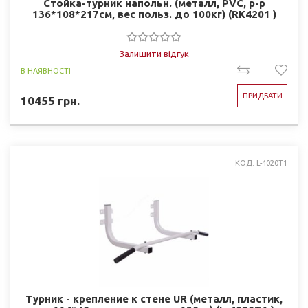
Стойка-турник напольн. (металл, PVC, р-р
136*108*217см, вес польз. до 100кг) (RK4201 )
Залишити відгук
В НАЯВНОСТІ
ПРИДБАТИ
10455
грн.
КОД: L-4020T1
Турник - крепление к стене UR (металл, пластик,