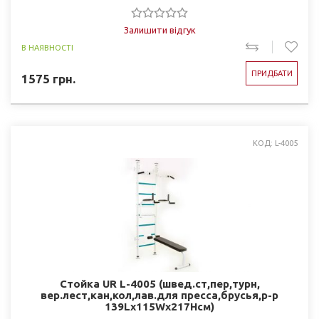
Залишити відгук
В НАЯВНОСТІ
ПРИДБАТИ
1575
грн.
КОД: L-4005
Стойка UR L-4005 (швед.ст,пер,турн,
вер.лест,кан,кол,лав.для пресса,брусья,р-р
139Lx115Wx217Hсм)