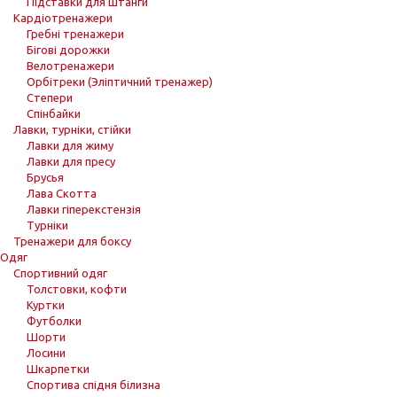
Підставки для штанги
Кардіотренажери
Гребні тренажери
Бігові дорожки
Велотренажери
Орбітреки (Эліптичний тренажер)
Степери
Спінбайки
Лавки, турніки, стійки
Лавки для жиму
Лавки для пресу
Брусья
Лава Скотта
Лавки гіперекстензія
Турніки
Тренажери для боксу
Одяг
Спортивний одяг
Толстовки, кофти
Куртки
Футболки
Шорти
Лосини
Шкарпетки
Спортива спідня білизна