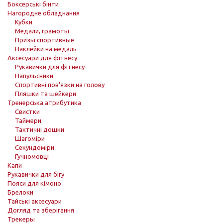
Боксерські бінти
Нагородне обладнання
Кубки
Медали, грамоты
Призы спортивные
Наклейки на медаль
Аксесуари для фітнесу
Рукавички для фітнесу
Напульсники
Спортивні пов'язки на голову
Пляшки та шейкери
Тренерська атрибутика
Свистки
Таймери
Тактичні дошки
Шагоміри
Секундоміри
Гучномовці
Капи
Рукавички для бігу
Пояси для кімоно
Брелоки
Тайські аксесуари
Догляд та зберігання
Трекеры