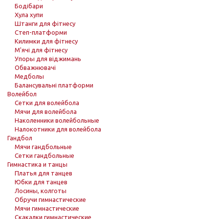
Бодібари
Хула хупи
Штанги для фітнесу
Степ-платформи
Килимки для фітнесу
М'ячі для фітнесу
Упоры для віджимань
Обважнювачі
Медболы
Балансувальні платформи
Волейбол
Сетки для волейбола
Мячи для волейбола
Наколенники волейбольные
Налокотники для волейбола
Гандбол
Мячи гандбольные
Сетки гандбольные
Гимнастика и танцы
Платья для танцев
Юбки для танцев
Лосины, колготы
Обручи гимнастические
Мячи гимнастические
Скакалки гимнастические