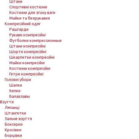
Штани
Спортивні костюми
Костюми для згону ваги
Майки та безрукавки
Компресійний одяг
Рашгарди
Рукави компресійні
Футболки компрессионные
Штани компресійні
Шорти компресійні
Шкарпетки компресійні
Майки компресійні
Костюми компресійні
Гетри компресійні
Головні убори
Шапки
Кепки
Балаклавы
Взуття
Ляпанці
Штангетки
Зальне взуття
Боксерки
Кросівки
Борцівки