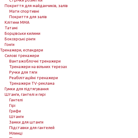
Стрічки розмітки
Покриття для майданчиків, залів
Мати спортивні
Покриття для залів
Клітини ММА
Татамі
Борцівськи килими
Боксерські рінги
Гонги
Тренажери, еспандери
Силові тренажери
Вантажоблочні тренажери
Тренажери на вільних терезах
Ручки для тяги
Реабілітаційні тренажери
Тренажери TV-реклама
Гумки для підтягування
Штанги, гантелі и гирі
Гантелі
Гірі
Грифи
Штанги
Замки для штанги
Підставки для гантелей
Млинці