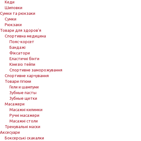
Кеди
Шиповки
Сумки та рюкзаки
Сумки
Рюкзаки
Товари для здоров'я
Спортивна медицина
Пояс-корсет
Бандажі
Фіксатори
Еластичні бінти
Кінезіо тейпи
Спортивне заморожування
Спортивне харчування
Товари гігієни
Гели и шампуни
Зубные пасты
Зубные щетки
Масажери
Масажні килимки
Ручні масажери
Масажні столи
Тренувальні маски
Аксесуари
Боксерські скакалки