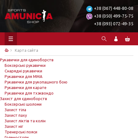
+38 (067) 448-80-08
+38 (050) 499-75-75
+38 (093) 072-49-35
Карта сайта
Рукавички для єдиноборств
Боксерські рукавички
Снарядні рукавички
Рукавички для ММА
Рукавички для рукопашного бою
Рукавички для карате
Рукавички для тхэквондо
Захист для єдиноборств
Боксерські шоломи
Захист тіла
Захист паху
Захист ліктів та колін
Захист ніг
Тренерські пояси
Голеностопи