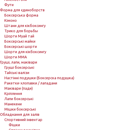
Фути
Форма для єдиноборств
Боксерська форма
Кімоно
Штани для кікбоксингу
Трико для борьбы
Шорти Муай тай
Боксерські майки
Боксерські шорти
Шорти для кікбоксингу
Шорти ММА
Груші, лапи, маківари
Груші боксерські
Тайські валізи
Настінні подушки (Боксерска подушка)
Ракетки-хлопавки / лападани
Маківари (пади)
Кріплення
Лапи боксерські
Манекени
Мішки боксерські
Обладнання для залів
Спортивний інвентар
Фішки