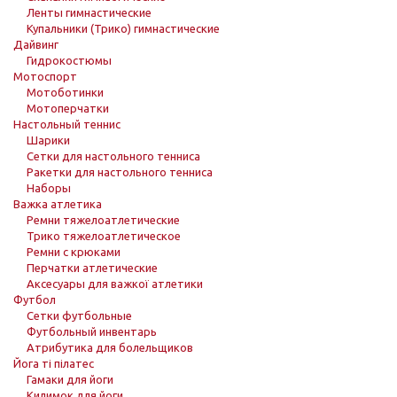
Ленты гимнастические
Купальники (Трико) гимнастические
Дайвинг
Гидрокостюмы
Мотоспорт
Мотоботинки
Мотоперчатки
Настольный теннис
Шарики
Сетки для настольного тенниса
Ракетки для настольного тенниса
Наборы
Важка атлетика
Ремни тяжелоатлетические
Трико тяжелоатлетическое
Ремни с крюками
Перчатки атлетические
Аксесуары для важкої атлетики
Футбол
Сетки футбольные
Футбольный инвентарь
Атрибутика для болельщиков
Йога ті пілатес
Гамаки для йоги
Килимок для йоги