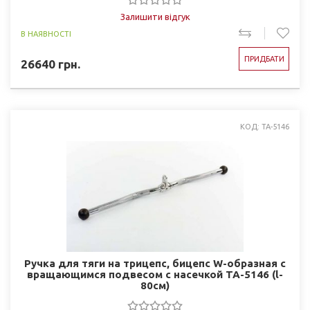
Залишити відгук
В НАЯВНОСТІ
ПРИДБАТИ
26640
грн.
КОД: TA-5146
Ручка для тяги на трицепс, бицепс W-образная c
вращающимся подвесом с насечкой TA-5146 (l-
80см)