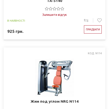
TA-5140
Залишити відгук
В НАЯВНОСТІ
ПРИДБАТИ
925
грн.
КОД: N114
Жим под углом NRG N114