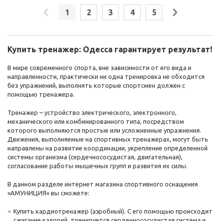
1
2
3
4
5
Купить тренажер: Одесса гарантирует результат!
В мире современного спорта, вне зависимости от его вида и
направленности, практически ни одна тренировка не обходится
без упражнений, выполнять которые спортсмен должен с
помощью тренажера.
Тренажер – устройство электрического, электронного,
механического или комбинированного типа, посредством
которого выполняются простые или усложненные упражнения.
Движения, выполняемые на спортивных тренажерах, могут быть
направлены на развитие координации, укрепление определенной
системы организма (сердечнососудистая, двигательная),
согласование работы мышечных групп и развития их силы.
В данном разделе интернет магазина спортивного оснащения
«АМУНИЦИЯ» вы сможете:
Купить кардиотренажер (аэробный). С его помощью происходит
сжигание калорий, тренируется сердечнососудистая система и