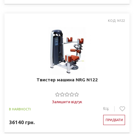
КОД: N122
Твистер машина NRG N122
Залишити відгук
В НАЯВНОСТІ
ПРИДБАТИ
36140
грн.