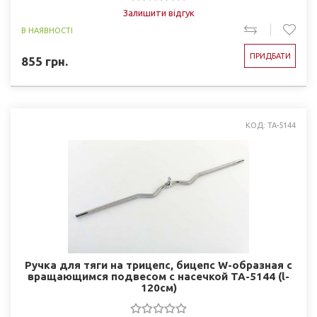
Залишити відгук
В НАЯВНОСТІ
ПРИДБАТИ
855
грн.
КОД: TA-5144
Ручка для тяги на трицепс, бицепс W-образная c
вращающимся подвесом с насечкой TA-5144 (l-
120см)