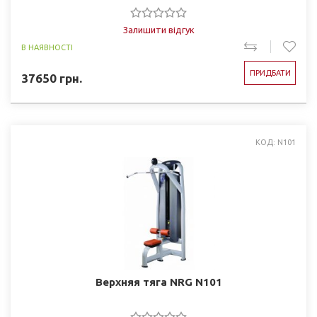
Залишити відгук
В НАЯВНОСТІ
ПРИДБАТИ
37650
грн.
КОД: N101
Верхняя тяга NRG N101