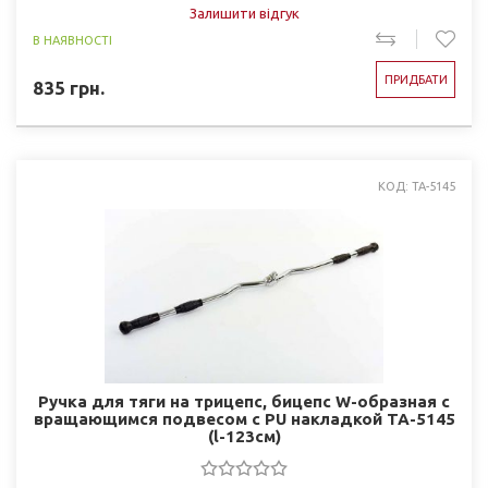
Залишити відгук
В НАЯВНОСТІ
ПРИДБАТИ
835
грн.
КОД: TA-5145
Ручка для тяги на трицепс, бицепс W-образная c
вращающимся подвесом с PU накладкой TA-5145
(l-123см)