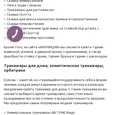
Скамьи универсальные
Тяги к груди с упором
Тренажеры для растяжки ног
Скамьи Скотта
Скамьи для пресса изогнутые, прямые и горизонтальные
Скамьи гиперэкстензия
Скамьи атлетические (для жима, со стойкой под штангу, с
приставкой Скотта)
Силовой тренажер кроссовер
Кроме того, на сайте «АМУНИЦИИ» вы сможете купить турник
(навесной, угловой, в дверной проем, с креплениями), а также
приобрести стойку-турник, турник-брусья и турник с рукоходом.
Тренажеры для дома, эллиптические тренажеры,
орбитреки
Если вы – занятой, но стремящийся поддерживать себя в форме
человек, каждая минута времени которого учтена и расписана,
предлагаем купить тренажер для дома. С таким тренажером вы
сможете выбирать время тренировки, самостоятельно
координируя при этом степень и продолжительность нагрузки.
Мы предлагаем самые популярные модели тренажеров:
Универсальные тренажеры AB TONE Magic