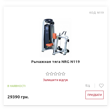
КОД: N119
Рычажная тяга NRG N119
Залишити відгук
В НАЯВНОСТІ
ПРИДБАТИ
29390
грн.