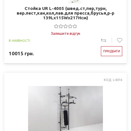
Стойка UR L-4005 (швед.ст,пер,турн,
вер.лест,кан,кол,лав.для пресса,брусья,р-р
139Lx115Wx217Hсм)
Залишити відгук
В НАЯВНОСТІ
ПРИДБАТИ
10015
грн.
КОД: L-4016