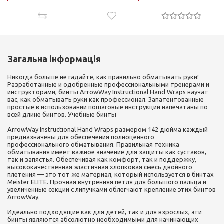
Загальна інформація
Никогда больше не гадайте, как правильно обматывать руки!
Разработанные и одобренные профессиональными тренерами и
инструкторами, бинты ArrowWay Instructional Hand Wraps научат
вас, как обматывать руки как профессионал. Запатентованные
простые в использовании пошаговые инструкции напечатаны по
всей длине бинтов. Учебные бинты
ArrowWay Instructional Hand Wraps размером 142 дюйма каждый
предназначены для обеспечения полноценного
профессионального обматывания. Правильная техника
обматывания имеет важное значение для защиты как суставов,
так и запястья. Обеспечивая как комфорт, так и поддержку,
высококачественная эластичная хлопковая смесь двойного
плетения — это тот же материал, который используется в бинтах
Meister ELITE. Прочная внутренняя петля для большого пальца и
увеличенные секции с липучками облегчают крепление этих бинтов
ArrowWay.
Идеально подходящие как для детей, так и для взрослых, эти
бинты являются абсолютно необходимыми для начинающих