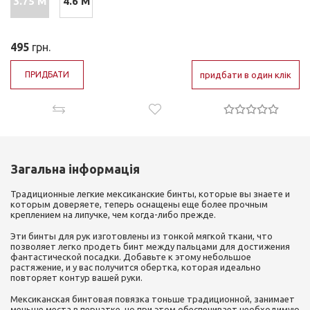
3.75 М
4.6 М
495
грн.
ПРИДБАТИ
придбати в один клік
Загальна інформація
Традиционные легкие мексиканские бинты, которые вы знаете и
которым доверяете, теперь оснащены еще более прочным
креплением на липучке, чем когда-либо прежде.
Эти бинты для рук изготовлены из тонкой мягкой ткани, что
позволяет легко продеть бинт между пальцами для достижения
фантастической посадки. Добавьте к этому небольшое
растяжение, и у вас получится обертка, которая идеально
повторяет контур вашей руки.
Мексиканская бинтовая повязка тоньше традиционной, занимает
меньше места в перчатке, но при этом обеспечивает необходимую