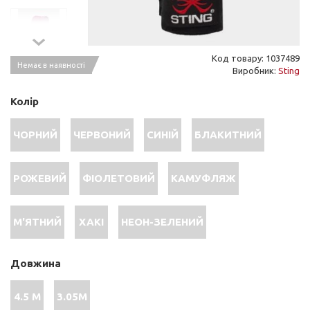
Код товару: 1037489
Немає в наявності
Виробник:
Sting
Колір
ЧОРНИЙ
ЧЕРВОНИЙ
СИНІЙ
БЛАКИТНИЙ
РОЖЕВИЙ
ФІОЛЕТОВИЙ
КАМУФЛЯЖ
М'ЯТНИЙ
ХАКІ
НЕОН-ЗЕЛЕНИЙ
Довжина
4.5 М
3.05М