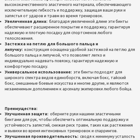
высококачественного эластичного материала, обеспечивающего
исключительную гибкость и поддержку, защищая ваши руки и
запястья от ударов и травм во время тренировок.
Увеличенная длина:
благодаря увеличенной длине эти бинты
обеспечивают расширенное покрытие и поддержку, гарантируя
надежную и плотную посадку для спортсменов любого
телосложения.
Застежка на петлю для большого пальца и
липучку:
конструкция оснащена удобной застежкой на петлю для
большого пальца и липучкой, что позволяет легко и
индивидуально надевать повязку, гарантируя надежную и
комфортную посадку.
Универсальное использование:
эти бинты подходят для
широкого спектра видов единоборств, включая бокс, тайский
бокс, смешанные боевые искусства и многие другие, и являются
незаменимым дополнением к арсеналу экипировки любого бойца.
Преимущества:
Улучшенная защита:
оберните руки нашими эластичными
бинтами для рук, чтобы обеспечить оптимальную поддержку и
устойчивость запястий, снижая риск травм, таких как растяжения
и вывихи во время интенсивных тренировок и спаррингов.
Улучшенная производительность:
сводя к минимуму усталость