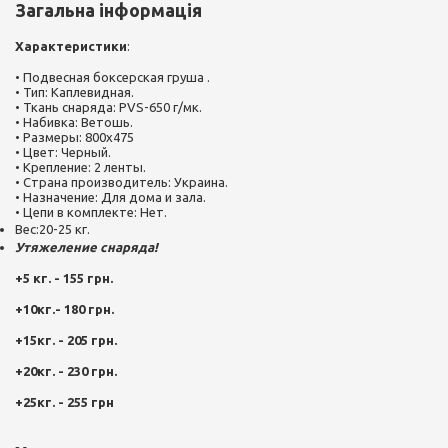
Загальна інформація
Характеристики
:
• Подвесная боксерская груша .
• Тип: Каплевидная.
• Ткань снаряда: PVS-650 г/мк.
• Набивка: Ветошь.
• Размеры: 800х475
• Цвет: Черный.
• Крепление: 2 ленты.
• Страна производитель: Украина.
• Назначение: Для дома и зала.
• Цепи в комплекте: Нет.
Вес:20-25 кг.
Утяжеление снаряда!
+5
кг
. - 155
грн
.
+10
кг
.- 180
грн
.
+15
кг
. - 205
грн
.
+20
кг
. - 230
грн
.
+25
кг
. - 255
грн