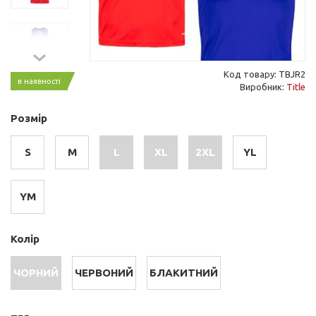
Код товару: TBJR2
в наявності
Виробник:
Title
Розмір
S
M
L
XL
2XL
YL
YM
Колір
ЧОРНИЙ
ЧЕРВОНИЙ
БЛАКИТНИЙ