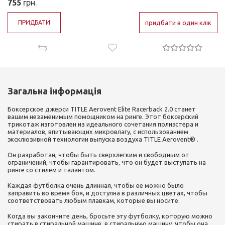
755
грн.
ПРИДБАТИ
придбати в один клік
Загальна інформація
Боксерское джерси TITLE Aerovent Elite Racerback 2.0 станет
вашим незаменимым помощником на ринге. Этот боксерский
трикотаж изготовлен из идеального сочетания полиэстера и
материалов, впитывающих микровлагу, с использованием
эксклюзивной технологии выпуска воздуха TITLE Aerovent® .
Он разработан, чтобы быть сверхлегким и свободным от
ограничений, чтобы гарантировать, что он будет выступать на
ринге со стилем и талантом.
Каждая футболка очень длинная, чтобы ее можно было
заправить во время боя, и доступна в различных цветах, чтобы
соответствовать любым плавкам, которые вы носите.
Когда вы закончите день, бросьте эту футболку, которую можно
стирать в стиральной машине, в стиральную машину, чтобы она