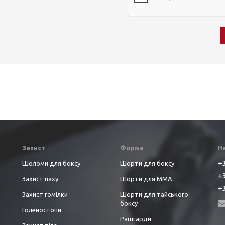
Захист
Форма
Н
+3
Шоломи для боксу
Шорти для боксу
+3
Захист паху
Шорти для ММА
+3
Захист гомілки
Шорти для тайського
боксу
Голеностопи
Рашгарди