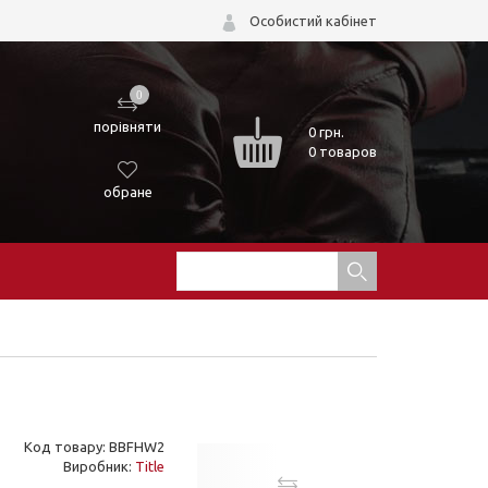
Особистий кабінет
0
порівняти
0
грн.
0 товаров
обране
Код товару: BBFHW2
Виробник:
Title