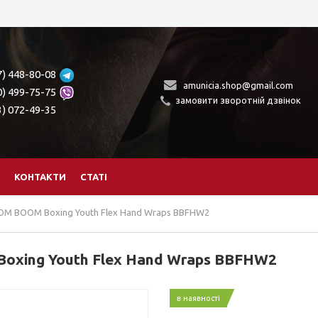
7) 448-80-08
amunicia.shop@gmail.com
0) 499-75-75
замовити зворотній дзвінок
3) 072-49-35
КОНТАКТИ
СТАТІ
OM BOOM Boxing Youth Flex Hand Wraps BBFHW2
xing Youth Flex Hand Wraps BBFHW2
в наявності