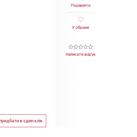
Порівняти
У обране
Написати відгук
придбати в один клік