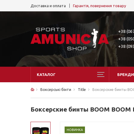
Доставка и оплата
Гарантія, повернення товару
+38 (06
+38 (05
+38 (09
КАТАЛОГ
БРЕНДИ
Боксерські бінти
Title
Боксерские бинты BO
Боксерские бинты BOOM BOOM Bo
НОВИНКА