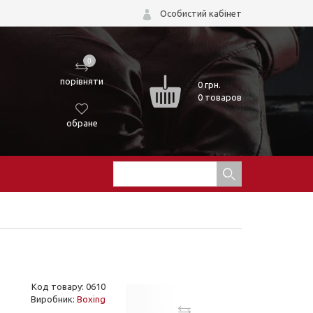
Особистий кабінет
0
порівняти
0
грн.
0 товаров
обране
Код товару: 0610
Виробник:
Boxing