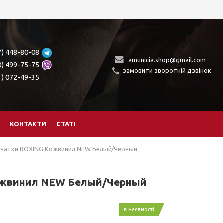
7) 448-80-08
amunicia.shop@gmail.com
0) 499-75-75
замовити зворотній дзвінок
3) 072-49-35
КОНТАКТИ
СТАТІ
рчатки BOXING Кожвинил NEW Белый/Черный
ожвинил NEW Белый/Черный
в наявності