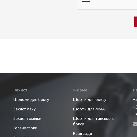
Захист
Форма
Н
+3
Шоломи для боксу
Шорти для боксу
+3
Захист паху
Шорти для ММА
+3
Захист гомілки
Шорти для тайського
боксу
Голеностопи
Рашгарди