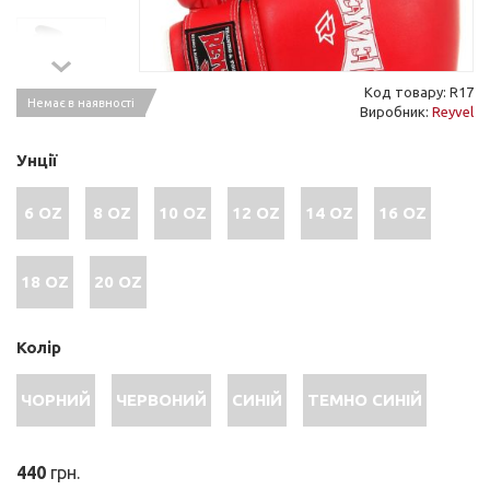
Код товару: R17
Немає в наявності
Виробник:
Reyvel
Унції
6 OZ
8 OZ
10 OZ
12 OZ
14 OZ
16 OZ
18 OZ
20 OZ
Колір
ЧОРНИЙ
ЧЕРВОНИЙ
СИНІЙ
ТЕМНО СИНІЙ
440
грн.