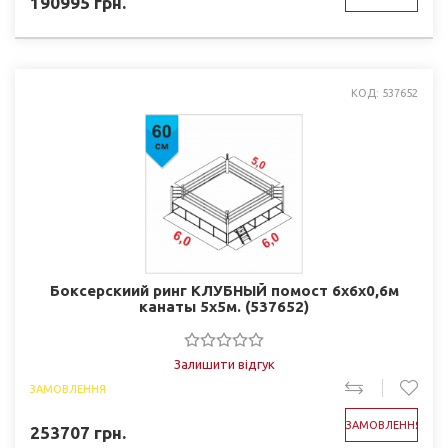
190995
грн.
КОД: 537652
Боксерскиий ринг КЛУБНЫЙ помост 6х6х0,6м
канаты 5х5м. (537652)
Залишити відгук
ЗАМОВЛЕННЯ
ЗАМОВЛЕННЯ
253707
грн.