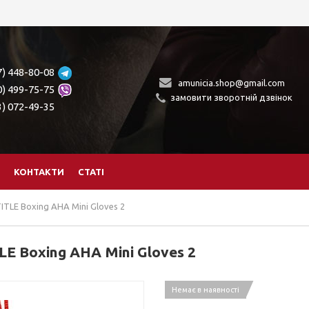
7) 448-80-08
amunicia.shop@gmail.com
0) 499-75-75
замовити зворотній дзвінок
3) 072-49-35
КОНТАКТИ
СТАТІ
TLE Boxing AHA Mini Gloves 2
E Boxing AHA Mini Gloves 2
Немає в наявності