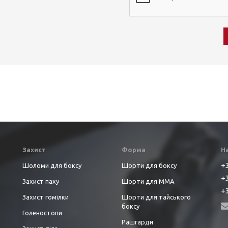
Захист
Форма
Н
+3
Шоломи для боксу
Шорти для боксу
+3
Захист паху
Шорти для ММА
+3
Захист гомілки
Шорти для тайського
боксу
Голеностопи
Рашгарди