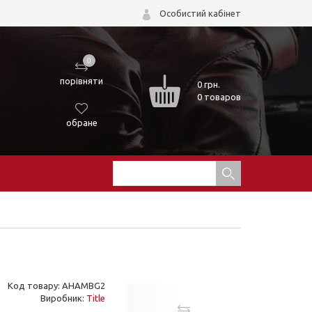
Особистий кабінет
0
порівняти
0
грн.
0 товаров
обране
Код товару: AHAMBG2
Виробник:
Title