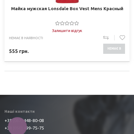
Майка мужская Lonsdale Box Vest Mens Красный
Залишити відгук
НЕМАЄ В НАЯВНОСТІ
НЕМАЄ В
555
грн.
НАЯВНОСТІ
Наші контакти
+38 (067) 448-80-08
КНОПКА
+38 (050) 499-75-75
ЗВ'ЯЗКУ