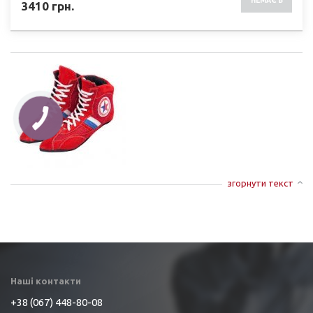
НЕМАЄ В
3410
грн.
НАЯВНОСТІ
згорнути текст
Наші контакти
+38 (067) 448-80-08