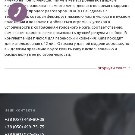
именно на треть меньше. Также в нее встроены воздушные
каналы, они позволяют намного легче дышать во время спарринга
и облегчают процесс разговоров. RDX 3D Gel сделана с
технологией, которая фиксирует нижнюю часть челюсти в нужном
положении и позволяет добиваться огромных успехов в
устойчивости к сотрясениям головного мозга, соответственно,
вам станет намного легче показывать лучший результат в бою. В
комплекте идет чехол для переноски и хранения. Капа походит
для использования с 12 лет. Отзывы у данной модели хорошие, но
вы должны правильно подготовить капу к использованию и
распределить ее по своей челюсти.
згорнути текст
Наші контакти
+38 (067) 448-80-08
+38 (050) 499-75-75
+38 (093) 072-49-35