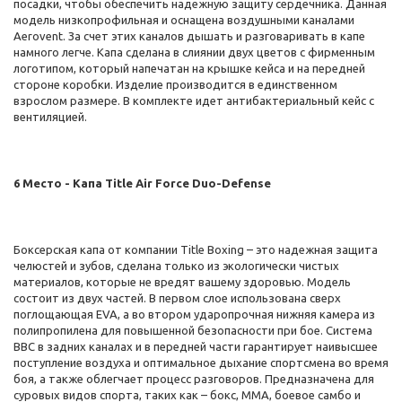
посадки, чтобы обеспечить надежную защиту сердечника. Данная
модель низкопрофильная и оснащена воздушными каналами
Aerovent. За счет этих каналов дышать и разговаривать в капе
намного легче. Капа сделана в слиянии двух цветов с фирменным
логотипом, который напечатан на крышке кейса и на передней
стороне коробки. Изделие производится в единственном
взрослом размере. В комплекте идет антибактериальный кейс с
вентиляцией.
6 Место - Капа Title Air Force Duo-Defense
Боксерская капа от компании Title Boxing – это надежная защита
челюстей и зубов, сделана только из экологически чистых
материалов, которые не вредят вашему здоровью. Модель
состоит из двух частей. В первом слое использована сверх
поглощающая EVA, а во втором ударопрочная нижняя камера из
полипропилена для повышенной безопасности при бое. Система
BBC в задних каналах и в передней части гарантирует наивысшее
поступление воздуха и оптимальное дыхание спортсмена во время
боя, а также облегчает процесс разговоров. Предназначена для
суровых видов спорта, таких как – бокс, ММА, боевое самбо и