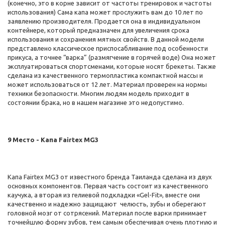
(конечно, это в корне зависит от частоты тренировок и частоты
использования) Сама капа может прослужить вам до 10 лет по
заявлению производителя. Продается она в индивидуальном
контейнере, который предназначен для увеличения срока
использования и сохранения мятных свойств. В данной модели
представлено классическое приспосабливание под особенности
прикуса, а точнее “варка” (размягчение в горячей воде) Она может
эксплуатироваться спортсменами, которые носят брекеты. Также
сделана из качественного термопластика компактной массы и
может использоваться от 12 лет. Материал проверен на нормы
техники безопасности. Многим людям модель приходит в
состоянии брака, но в нашем магазине это недопустимо.
9 Место - Капа Fairtex MG3
Капа Fairtex MG3 от известного бренда Таиланда сделана из двух
основных компонентов. Первая часть состоит из качественного
каучука, а вторая из гелиевой подкладки «Gel-Fit», вместе они
качественно и надежно защищают челюсть, зубы и оберегают
головной мозг от сотрясений. Материал после варки принимает
точнейшую форму зубов, тем самым обеспечивая очень плотную и