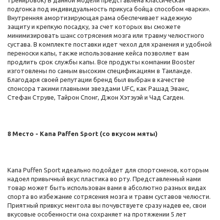
тренировок) В данной модели представлена классическая
подгонка под индивидуальность прикуса бойца способом «варки».
Внутренняя амортизирующая рама обеспечивает надежную
защиту и крепкую посадку, за счет которых вы сможете
минимизировать шанс сотрясения мозга или травму челюстного
сустава. В комплекте поставки идет чехол для хранения и удобной
переноски капы, также использование кейса позволяет вам
продлить срок службы капы. Все продукты компании Booster
изготовлены по самым высоким спецификациям в Таиланде.
Благодаря своей репутации бренд был выбран в качестве
спонсора такими главными звездами UFC, как Рашад Эванс,
Стефан Струве, Тайрон Спонг, Джон Хэтэуэй и Чад Сагден.
8 Место - Капа Paffen Sport (со вкусом мяты)
Капа Puffen Sport идеально подойдет для спортсменов, которым
надоел привычный вкус пластика во рту. Представленный нами
товар может быть использован вами в абсолютно разных видах
спорта во избежание сотрясения мозга и травм суставов челюсти.
Приятный привкус ментола вы почувствуете сразу надев ее, свои
вкусовые особенности она сохраняет на протяжении 5 лет