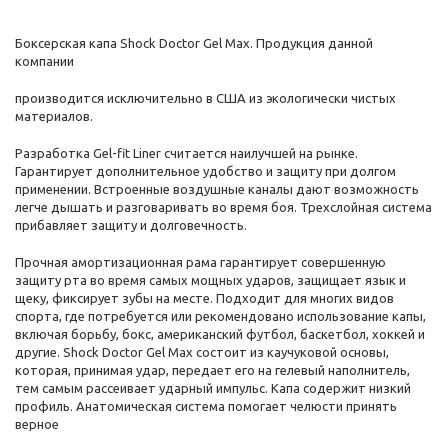
Боксерская капа Shock Doctor Gel Max. Продукция данной
компании
производится исключительно в США из экологически чистых
материалов.
Разработка Gel-fit Liner считается наилучшей на рынке.
Гарантирует дополнительное удобство и защиту при долгом
применении. Встроенные воздушные каналы дают возможность
легче дышать и разговаривать во время боя. Трехслойная система
прибавляет защиту и долговечность.
Прочная амортизационная рама гарантирует совершенную
защиту рта во время самых мощных ударов, защищает язык и
щеку, фиксирует зубы на месте. Подходит для многих видов
спорта, где потребуется или рекомендовано использование капы,
включая борьбу, бокс, американский футбол, баскетбол, хоккей и
другие. Shock Doctor Gel Max состоит из каучуковой основы,
которая, принимая удар, передает его на гелевый наполнитель,
тем самым рассеивает ударный импульс. Капа содержит низкий
профиль. Анатомическая система помогает челюсти принять
верное