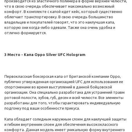
производится из эластичного полимера в форме верхней челюсти,
что в свою очередь обеспечивает максимально возможный
комфорт. В комплекте с капой идет кейс, который существенно
облегчает транспортировку. В свою очередь большинство
владельцев и покупателей говорят, что это наилучшая капа,
которую они когда-либо одевали. Также она очень удобна и
отлично формируется.
3 Место - Капа Oppo Silver UFC Hologram
Первоклассная боксерская капа от Британской компании Oppo,
публично утвержденная организацией UFC для использования ее
спортсменами во время выступлений в данной бойцовской
организации. Она специально разработана для устранений травм
ротовой полости, зубов, губ, десен и всей челюсти. Все элементы
разработаны для того, чтобы гарантировать индивидуальную
подгонку под ваши особенности прикуса.
Капа обладает солидным наружным слоем для наилучшей защиты
и гибким внутренним слоем для обеспечения высококлассного
комфорта. Данная модель имеет уникальную форму внутреннего