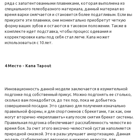
ряда с запатентованными плавниками, которая выполнена из
специального гелеобразного материала, данный материал во
время варки смягчается и становится более податливым. Если вы
прикусите эти плавники, они моментально приобретут четкую
форму ваших зубов и остаются в таковом положении. Также в
комплекте идет подставка, чтобы процесс одевания и
корректировки капы под себя стал легче. Капа может
использоваться с 10 лет.
4 Место - Капа Tapout
Инновационность данной модели заключается в изумительной
подгонке под собственный прикус. Можно подгонять ее столько,
сколько вам понадобится, до тех пор, пока не добьетесь
совершенной посадки. Это сделано для получения изначально
правильной формы, и для спортсменов с брекетами, так как, они
могут вторично «переплавить» капу после снятия брекет системы.
Правильная подгонка обеспечивает расслабленность челюсти во
время боя. За счет этого височно-челюстной сустав наполняется
природной смазкой. Это в разы улучшает амортизацию. Данная
модель стабилизирует верхнюю и нижнюю челюсти, для