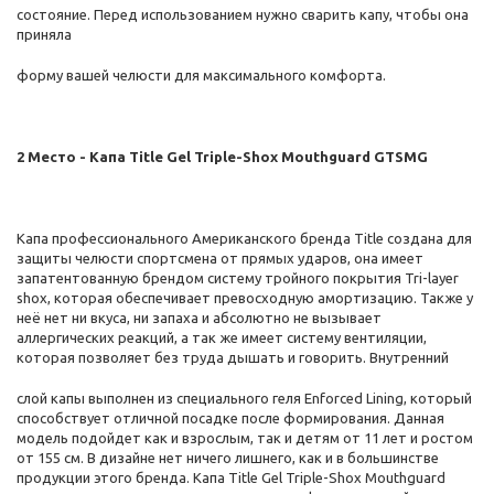
состояние. Перед использованием нужно сварить капу, чтобы она
приняла
форму вашей челюсти для максимального комфорта.
2 Место - Капа Title Gel Triple-Shox Mouthguard GTSMG
Капа профессионального Американского бренда Title создана для
защиты челюсти спортсмена от прямых ударов, она имеет
запатентованную брендом систему тройного покрытия Tri-layer
shox, которая обеспечивает превосходную амортизацию. Также у
неё нет ни вкуса, ни запаха и абсолютно не вызывает
аллергических реакций, а так же имеет систему вентиляции,
которая позволяет без труда дышать и говорить. Внутренний
слой капы выполнен из специального геля Enforced Lining, который
способствует отличной посадке после формирования. Данная
модель подойдет как и взрослым, так и детям от 11 лет и ростом
от 155 см. В дизайне нет ничего лишнего, как и в большинстве
продукции этого бренда. Капа Title Gel Triple-Shox Mouthguard