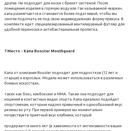
другие. Не подходит для носки с брекет системой. После
помещения изделия в горячую воду или так называемой «варки»,
капа размягчается и становится более податливой, чтобы вы
смогли подогнать ее под свою индивидуальную форму прикуса. В
комплекте идет специализированный вентилируемый футляр для
удобной переноски и антибактериальная пропитка.
7 Место - Капа Booster Mouthguard
Капа от компании Booster подходит для подростков (12 лет и
старше) и взрослых. Модель может использоваться в различных
боевых искусствах,
таких как бокс, кикбоксинг и ММА. Также она подходит для
ношения в контактных видах спорта. Капа идеально подойдет
спортсменам, которым надоел привычный и однообразный вкус
резины во рту. При первой примерке вы моментально
почувствуете приятный вкус клубники, который
продержится много лет (в зависимости от интенсивности ваших