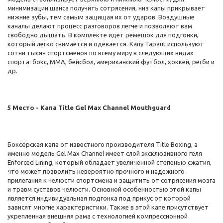
минимизации шанса получить сотрясения, низ капы прикрывает
нижние зубы, тем самым защищая их от ударов. Воздушные
каналы делают процесс разговоров легче и позволяют вам
свободно дышать. В комплекте идет ремешок для подгонки,
который легко снимается и одевается. Капу Tapaut используют
сотни тысяч спортсменов по всему миру в следующих видах
спорта: бокс, ММА, бейсбол, американский футбол, хоккей, регби и
др.
5 Место - Капа Title Gel Max Channel Mouthguard
Боксёрская капа от известного производителя Title Boxing, а
именно модель Gel Max Channel имеет слой эксклюзивного геля
Enforced Lining, который обладает увеличенной степенью сжатия,
что может позволить невероятно прочного и надежного
прилегания к челюсти спортсмена и защитить от сотрясения мозга
и травм суставов челюсти. Основной особенностью этой капы
является индивидуальная подгонка под прикус от которой
зависят многие характеристики. Также в этой капе присутствует
укрепленная внешняя рама с технологией компрессионной