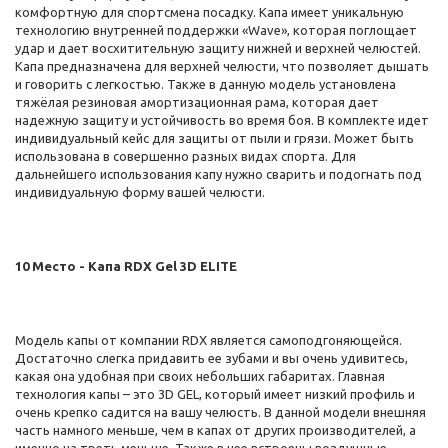
комфортную для спортсмена посадку. Капа имеет уникальную
технологию внутренней поддержки «Wave», которая поглощает
удар и дает восхитительную защиту нижней и верхней челюстей.
Капа предназначена для верхней челюсти, что позволяет дышать
и говорить с легкостью. Также в данную модель установлена
тяжёлая резиновая амортизационная рама, которая дает
надежную защиту и устойчивость во время боя. В комплекте идет
индивидуальный кейс для защиты от пыли и грязи. Может быть
использована в совершенно разных видах спорта. Для
дальнейшего использования капу нужно сварить и подогнать под
индивидуальную форму вашей челюсти.
10 Место - Капа RDX Gel 3D ELITE
Модель капы от компании RDX является самоподгоняющейся.
Достаточно слегка придавить ее зубами и вы очень удивитесь,
какая она удобная при своих небольших габаритах. Главная
технология капы – это 3D GEL, который имеет низкий профиль и
очень крепко садится на вашу челюсть. В данной модели внешняя
часть намного меньше, чем в капах от других производителей, а