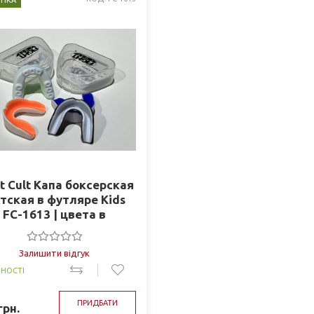
НКА
t Cult Капа боксерская
тская в футляре Kids
FC-1613 | цвета в
ассортименте
Залишити відгук
ВНОСТІ
ПРИДБАТИ
грн.