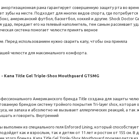
 амортизационная рама гарантирует совершенную защиту рта во врем
ет зубы на месте. Подходит для многих видов спорта, где потребуется
бокс, американский футбол, баскетбол, хоккей и другие. Shock Doctor G
я удар, передает его на гелевый наполнитель, тем самым рассеивает у
ческая система помогает челюсти принять верное
ие. Перед использованием нужно сварить капу, чтобы она приняла
ашей челюсти для максимального комфорта.
 - Капа Title Gel Triple-Shox Mouthguard GTSMG
офессионального Американского бренда Title создана для защиты челю
тованную брендом систему тройного покрытия Tri-layer shox, которая
куса, ни запаха и абсолютно не вызывает аллергических реакций, а так
ышать и говорить. Внутренний
ы выполнен из специального геля Enforced Lining, который способству
одойдет как и взрослым, так и детям от 11 лет и ростом от 155 см. В д
и этого бренда. Капа Title Gel Triple-Shox Mouthguard производится и