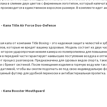
елана в слиянии двух цветов с фирменным логотипом, который напечата
 производится в единственном взрослом размере. В комплекте идет ан
 - Капа Title Air Force Duo-Defense
ая капа от компании Title Boxing – это надежная защита челюстей и зу
лов, которые не вредят вашему здоровью. Модель состоит из двух час
во втором ударопрочная нижняя камера из полипропилена для повышенно
 и в передней части гарантирует наивысшее поступление воздуха и опт
т процесс разговоров. Предназначена для суровых видов спорта, таких
и с брекет системой. После помещения изделия в горячую воду или так
одатливой, чтобы вы смогли подогнать ее под свою индивидуальную фо
руемый футляр для удобной переноски и антибактериальная пропитка.
 - Капа Booster Mouthguard