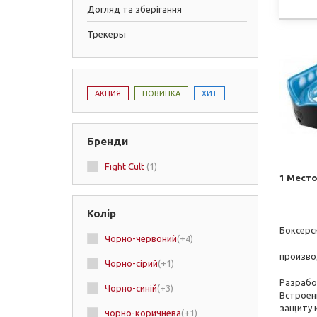
Догляд та зберігання
Трекеры
АКЦИЯ
НОВИНКА
ХИТ
Бренди
Fight Cult
(1)
1 Место
Колір
Боксерск
Чорно-червоний
(+4)
произво
Чорно-сірий
(+1)
Разработ
Чорно-синій
(+3)
Встроен
защиту 
чорно-коричнева
(+1)