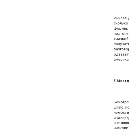
Жовтий
(+5)
Бордо
(+1)
Инновац
Блакитний
(+4)
сколько 
формы, и
бірюзово-чорний
(+1)
подгонк
смазкой
біло-чорний
(+2)
получит
разгово
біло-синій
(+2)
одеваетс
американ
біло-салатова
(+1)
біло-помаранчевий
(+1)
5 Место
Білий
(+8)
Боксёрск
Lining,
челюсти
индивид
внешняя
низкопр