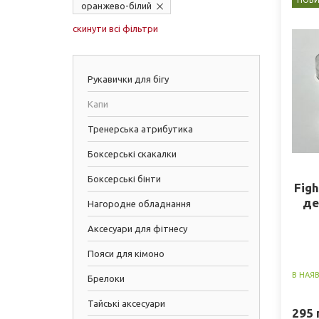
НОВИ
оранжево-білий
скинути всі фільтри
Рукавички для бігу
Капи
Тренерська атрибутика
Боксерські скакалки
Боксерські бінти
Figh
де
Нагородне обладнання
Аксесуари для фітнесу
Пояси для кімоно
В НАЯ
Брелоки
Тайські аксесуари
295