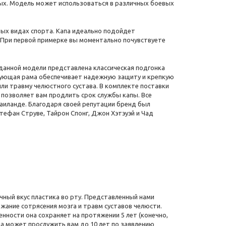
лых. Модель может использоваться в различных боевых
ных видах спорта. Капа идеально подойдет
 При первой примерке вы моментально почувствуете
 данной модели представлена классическая подгонка
рующая рама обеспечивает надежную защиту и крепкую
ли травму челюстного сустава. В комплекте поставки
 позволяет вам продлить срок службы капы. Все
аиланде. Благодаря своей репутации бренд был
тефан Струве, Тайрон Спонг, Джон Хэтэуэй и Чад
чный вкус пластика во рту. Представленный нами
жание сотрясения мозга и травм суставов челюсти.
енности она сохраняет на протяжении 5 лет (конечно,
па может прослужить вам до 10 лет по заявлению