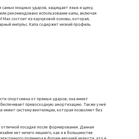
я самых мощных ударов, защищает язык и щеку,
 или рекомендовано использование капы, включая
el Max состоит из каучуковой основы, которая,
дарный импульс. Капа содержит низкий профиль.
сти спортсмена от прямых ударов, она имеет
 обеспечивает превосходную амортизацию. Также у неё
 же имеет систему вентиляции, которая позволяет без
ет отличной посадке после формирования. Данная
изайне нет ничего лишнего, как и в большинстве
з эластичного полимера в форме верхней челюсти, что в