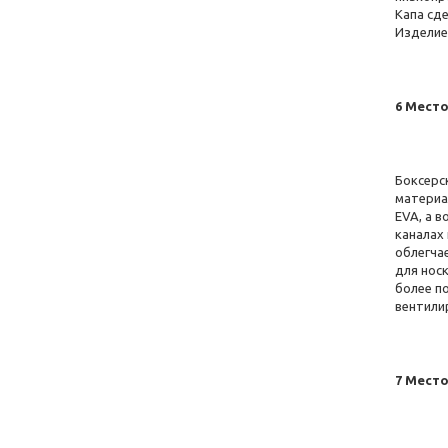
Капа сд
Изделие
6 Место
Боксерск
материа
EVA, а 
каналах
облегчае
для носк
более п
вентили
7 Место