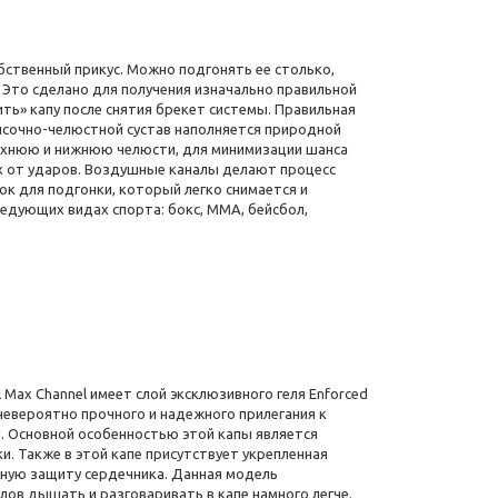
ственный прикус. Можно подгонять ее столько,
 Это сделано для получения изначально правильной
ить» капу после снятия брекет системы. Правильная
височно-челюстной сустав наполняется природной
рхнюю и нижнюю челюсти, для минимизации шанса
х от ударов. Воздушные каналы делают процесс
к для подгонки, который легко снимается и
ледующих видах спорта: бокс, ММА, бейсбол,
 Max Channel имеет слой эксклюзивного геля Enforced
невероятно прочного и надежного прилегания к
и. Основной особенностью этой капы является
и. Также в этой капе присутствует укрепленная
жную защиту сердечника. Данная модель
лов дышать и разговаривать в капе намного легче.