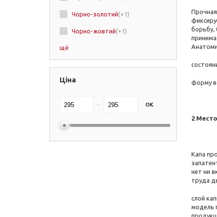
Прочная
Чорно-золотий
(+1)
фиксиру
борьбу, 
Чорно-жовтий
(+1)
принима
Анатоми
щё
Чорно-білий
(+4)
состоян
Чорний/Хакі
(+1)
Ціна
Чорний
(+13)
форму в
червоно-чорний
(+2)
OK
червоно-білий
(+1)
2 Место
Червоний
(+5)
Хакі/Чорний
(+1)
Капа пр
запатен
Фіолетовий
(+3)
нет ни в
труда д
Сірий
(+2)
слой кап
синьо-жовтий
(+2)
модель п
продукци