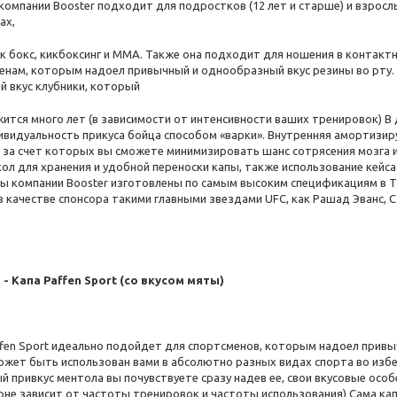
 компании Booster подходит для подростков (12 лет и старше) и взрос
ах,
ак бокс, кикбоксинг и ММА. Также она подходит для ношения в контакт
енам, которым надоел привычный и однообразный вкус резины во рту.
й вкус клубники, который
ится много лет (в зависимости от интенсивности ваших тренировок) В
ивидуальность прикуса бойца способом «варки». Внутренняя амортизи
, за счет которых вы сможете минимизировать шанс сотрясения мозга и
ол для хранения и удобной переноски капы, также использование кейса
ы компании Booster изготовлены по самым высоким спецификациям в Т
 качестве спонсора такими главными звездами UFC, как Рашад Эванс, С
 - Капа Paffen Sport (со вкусом мяты)
ffen Sport идеально подойдет для спортсменов, которым надоел привы
ожет быть использован вами в абсолютно разных видах спорта во избе
 привкус ментола вы почувствуете сразу надев ее, свои вкусовые особ
орне зависит от частоты тренировок и частоты использования) Сама ка