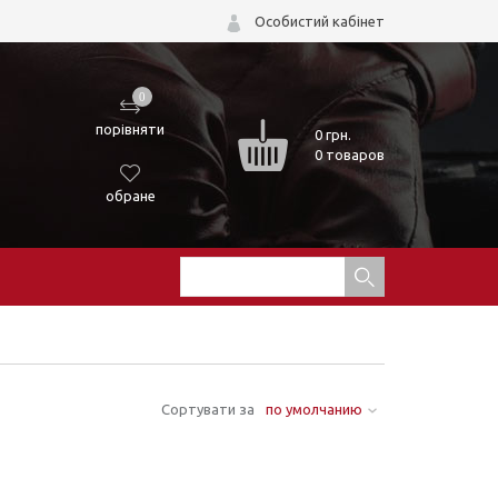
Особистий кабінет
0
порівняти
0
грн.
0 товаров
обране
Сортувати за
по умолчанию