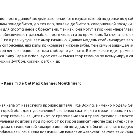
ионность данной модели заключается в изумительной подгонке под соб
вам понадобится, до тех пор, пока не добьетесь совершенной посадки.
 для спортсменов с брекетами, так как, они могут вторично «переплав
а обеспечивает расслабленность челюсти во время боя. За счет этого 
. Это в разы улучшает амортизацию. Данная модель стабилизирует ве
ь сотрясения, низ капы прикрывает нижние зубы, тем самым защищая и
ров легче и позволяют вам свободно дышать. В комплекте идет ремешо
я. Капу Tapaut используют сотни тысяч спортсменов по всему миру в с
ский футбол, хоккей, регби и др.
 - Капа Title Gel Max Channel Mouthguard
ая капа от известного производителя Title Boxing, а именно модель Gel
 который обладает увеличенной степенью сжатия, что может позволить 
 спортсмена и защитить от сотрясения мозга и травм суставов челюст
уальная подгонка под прикус от которой зависят многие характеристик
 рама с технологией компрессионной посадки, чтобы обеспечить наде
офильная и оснащена воздушными каналами Aerovent. За счет этих кана