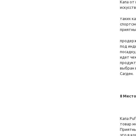
Капа от
искусств
таких к
спортсм
приятны
продерж
под инд
посадку
идет чех
продукт
выбран в
Сагден.
8 Место
Капа Pu
товар м
Приятный
это в к