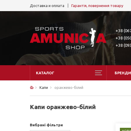
Доставка и оплата
Гарантія, повернення товару
+38 (06
+38 (05
+38 (09
КАТАЛОГ
БРЕНДИ
Капи
оранжево-білий
Капи оранжево-білий
Вибрані фільтри