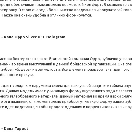
ередь обеспечивает максимально возможный комфорт. В комплекте с к
ртировку. В свою очередь большинство владельцев и покупателей говор
. Также она очень удобна и отлично формируется.
 - Капа Oppo Silver UFC Hologram
ассная боксерская капа от Британской компании Oppo, публично утвер
енами во время выступлений в данной бойцовской организации. Она сп
 зубов, губ, десен и всей челюсти. Все элементы разработаны для тог
обенности прикуса.
ладает солидным наружным слоем для наилучшей защиты и гибким внут
а. Данная модель имеет уникальную форму внутреннего ряда с запате
ьного гелеобразного материала, данный материал во время варки смягч
те эти плавники, они моментально приобретут четкую форму ваших зуб
е идет подставка, чтобы процесс одевания и корректировки капы под с
 - Капа Tapout