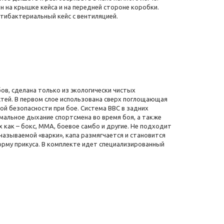
н на крышке кейса и на передней стороне коробки.
тибактериальный кейс с вентиляцией.
бов, сделана только из экологически чистых
тей. В первом слое использована сверх поглощающая
й безопасности при бое. Система BBC в задних
имальное дыхание спортсмена во время боя, а также
 как – бокс, ММА, боевое самбо и другие. Не подходит
 называемой «варки», капа размягчается и становится
рму прикуса. В комплекте идет специализированный