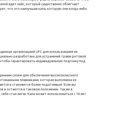
апой идет кейс, который существенно облегчает
ят, что это наилучшая капа, которую они когда-либо
жденная организацией UFC для использования ее
ециально разработана для устранений травм ротовой
о, чтобы гарантировать индивидуальную подгонку под
ренним слоем для обеспечения высококлассного
нтованными плавниками, которая выполнена из
ается и становится более податливым. Если вы
ов и остаются в таковом положении. Также в
ебя стал легче. Капа может использоваться с 10 лет.