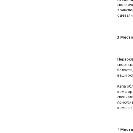
синьо-білий
(+2)
свою оч
транспо
Синій
(+5)
одевали
Салатовий
(+3)
рожево-білий
(+1)
3 Место
Рожевий
(+3)
Прозорий
(+8)
Первокл
Помаранчевий
(+7)
спортсм
полости,
оранжево-білий
ваши ос
Золотий
(+2)
Капа об
комфорт
зелено-чорний
(+1)
специал
прикуси
Зелений
(+3)
комплект
Жовто-чорний
(+1)
жовтий неон
(+1)
4 Место