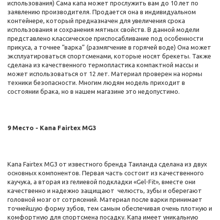
использования) Сама капа может прослужить вам до 10 лет по
заявлению производителя. Продается она в индивидуальном
контейнере, который предназначен для увеличения срока
использования и сохранения мятных свойств. В данной модели
представлено классическое приспосабливание под особенности
прикуса, а точнее “варка” (размягчение в горячей воде) Она может
эксплуатироваться спортсменами, которые носят брекеты. Также
сделана из качественного термопластика компактной массы и
может использоваться от 12 лет. Материал проверен на нормы
техники безопасности. Многим людям модель приходит в
состоянии брака, но в нашем магазине это недопустимо.
9 Место - Капа Fairtex MG3
Капа Fairtex MG3 от известного бренда Таиланда сделана из двух
основных компонентов. Первая часть состоит из качественного
каучука, а вторая из гелиевой подкладки «Gel-Fit», вместе они
качественно и надежно защищают челюсть, зубы и оберегают
головной мозг от сотрясений. Материал после варки принимает
точнейшую форму зубов, тем самым обеспечивая очень плотную и
комфортную для спортсмена посадку. Капа имеет уникальную