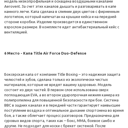
модель низкопрофильная и оснащена воздушными каналами
Aerovent. За счет этих каналов дышать и разговаривать в капе
намного легче. Капа сделана в слиянии двух цветов с фирменным
логотипом, который напечатан на крышке кейса и на передней
стороне коробки. Изделие производится в единственном
взрослом размере. В комплекте идет антибактериальный кейс с
вентиляцией.
6 Место - Капа Title Air Force Duo-Defense
Боксерская капа от компании Title Boxing – это надежная защита
челюстей и зубов, сделана только из экологически чистых
материалов, которые не вредят вашему здоровью. Модель
состоит из двух частей. В первом слое использована сверх
поглощающая EVA, а во втором ударопрочная нижняя камера из
полипропилена для повышенной безопасности при бое. Система
BBC в задних каналах и в передней части гарантирует наивысшее
поступление воздуха и оптимальное дыхание спортсмена во время
боя, а также облегчает процесс разговоров. Предназначена для
суровых видов спорта, таких как – бокс, ММА, боевое самбо и
другие. Не подходит для носки с брекет системой. После