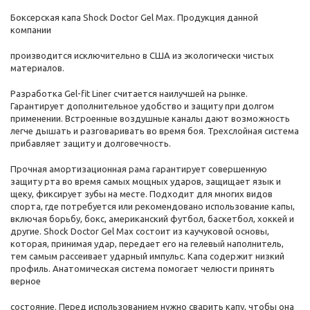
Боксерская капа Shock Doctor Gel Max. Продукция данной
компании
производится исключительно в США из экологически чистых
материалов.
Разработка Gel-fit Liner считается наилучшей на рынке.
Гарантирует дополнительное удобство и защиту при долгом
применении. Встроенные воздушные каналы дают возможность
легче дышать и разговаривать во время боя. Трехслойная система
прибавляет защиту и долговечность.
Прочная амортизационная рама гарантирует совершенную
защиту рта во время самых мощных ударов, защищает язык и
щеку, фиксирует зубы на месте. Подходит для многих видов
спорта, где потребуется или рекомендовано использование капы,
включая борьбу, бокс, американский футбол, баскетбол, хоккей и
другие. Shock Doctor Gel Max состоит из каучуковой основы,
которая, принимая удар, передает его на гелевый наполнитель,
тем самым рассеивает ударный импульс. Капа содержит низкий
профиль. Анатомическая система помогает челюсти принять
верное
состояние. Перед использованием нужно сварить капу, чтобы она