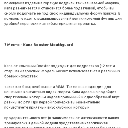
помещения изделия в горячую воду или так называемой «варки»,
капа размягчается и становится более податливой, чтобы вы
смогли подогнать ее под свою индивидуальную форму прикуса. В
комплекте идет специализированный вентилируемый футляр для
удобной переноски и антибактериальная пропитка.
7 Место - Капа Booster Mouthguard
Капа от компании Booster подходит для подростков (12 лет и
старше) и взрослых. Модель может использоваться в различных
боевых искусствах,
таких как бокс, кикбоксинг и ММА. Также она подходит для
ношения в контактных видах спорта. Капа идеально подойдет
спортсменам, которым надоел привычный и однообразный вкус
резины во рту. При первой примерке вы моментально
почувствуете приятный вкус клубники, который
продержится много лет (в зависимости от интенсивности ваших
тренировок) В данной модели представлена классическая