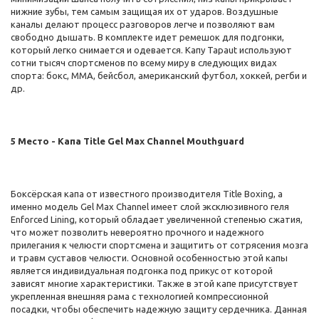
нижние зубы, тем самым защищая их от ударов. Воздушные
каналы делают процесс разговоров легче и позволяют вам
свободно дышать. В комплекте идет ремешок для подгонки,
который легко снимается и одевается. Капу Tapaut используют
сотни тысяч спортсменов по всему миру в следующих видах
спорта: бокс, ММА, бейсбол, американский футбол, хоккей, регби и
др.
5 Место - Капа Title Gel Max Channel Mouthguard
Боксёрская капа от известного производителя Title Boxing, а
именно модель Gel Max Channel имеет слой эксклюзивного геля
Enforced Lining, который обладает увеличенной степенью сжатия,
что может позволить невероятно прочного и надежного
прилегания к челюсти спортсмена и защитить от сотрясения мозга
и травм суставов челюсти. Основной особенностью этой капы
является индивидуальная подгонка под прикус от которой
зависят многие характеристики. Также в этой капе присутствует
укрепленная внешняя рама с технологией компрессионной
посадки, чтобы обеспечить надежную защиту сердечника. Данная