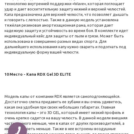
технологию внутренней поддержки «Wave», которая поглощает
удар и дает восхитительную защиту нижней и верхней челюстей.
Капа предназначена для верхней челюсти, что позволяет дышать
и говорить с легкостью. Также в данную модель установлена
тяжёлая резиновая амортизационная рама, которая дает
надежную защиту и устойчивость во время боя. В комплекте идет
индивидуальный кейс для защиты от пыли и грязи. Может быть
использована в совершенно разных видах спорта. Для
дальнейшего использования капу нужно сварить и подогнать под
индивидуальную форму вашей челюсти.
10 Место - Капа RDX Gel 3D ELITE
Модель капы от компании RDX является самоподгоняющейся.
Достаточно слегка придавить ее зубами и вы очень удивитесь,
какая она удобная при своих небольших габаритах. Главная
технология капы – это 3D GEL, который имеет низкий профиль и
очень крепко садится на вашу челюсть. В данной модели внешняя
часть намного меньше, чем в капах от других производителей, а
именно на треть меньше. Также в нее встроены воздушные