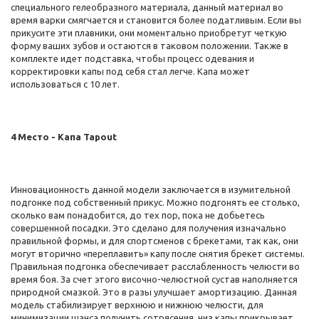
специального гелеобразного материала, данный материал во
время варки смягчается и становится более податливым. Если вы
прикусите эти плавники, они моментально приобретут четкую
форму ваших зубов и остаются в таковом положении. Также в
комплекте идет подставка, чтобы процесс одевания и
корректировки капы под себя стал легче. Капа может
использоваться с 10 лет.
4 Место - Капа Tapout
Инновационность данной модели заключается в изумительной
подгонке под собственный прикус. Можно подгонять ее столько,
сколько вам понадобится, до тех пор, пока не добьетесь
совершенной посадки. Это сделано для получения изначально
правильной формы, и для спортсменов с брекетами, так как, они
могут вторично «переплавить» капу после снятия брекет системы.
Правильная подгонка обеспечивает расслабленность челюсти во
время боя. За счет этого височно-челюстной сустав наполняется
природной смазкой. Это в разы улучшает амортизацию. Данная
модель стабилизирует верхнюю и нижнюю челюсти, для
минимизации шанса получить сотрясения, низ капы прикрывает