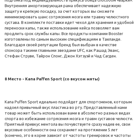
подгонка под индивидуальность прикуса бойца способом «варки».
Внутренняя амортизирующая рама обеспечивает надежную
защиту и крепкую посадку, за счет которых вы сможете
минимизировать шанс сотрясения мозга или травму челюстного
сустава. В комплекте поставки идет чехол для хранения и удобной
переноски капы, также использование кейса позволяет вам
продлить срок службы капы. Все продукты компании Booster
изготовлены по самым высоким спецификациям в Таиланде.
Благодаря своей репутации бренд был выбран в качестве
спонсора такими главными звездами UFC, как Рашад Эванс,
Стефан Струве, Тайрон Спонг, Джон Хэтэуэй и Чад Сагден.
8 Место - Капа Paffen Sport (со вкусом мяты)
Капа Puffen Sport идеально подойдет для спортсменов, которым
надоел привычный вкус пластика во рту. Представленный нами
товар может быть использован вами в абсолютно разных видах
спорта во избежание сотрясения мозга и травм суставов челюсти.
Приятный привкус ментола вы почувствуете сразу надев ее, свои
вкусовые особенности она сохраняет на протяжении 5 лет
(конечно, это в корне зависит от частоты тренировок и частоты