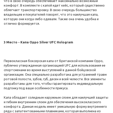
что в свою очередь обеспечивает максимально возможный
комфорт. В комплекте с капой идет кейс, который существенно
облегчает транспортировку. В свою очередь большинство
владельцев и покупателей говорят, что это наилучшая капа,
которую они когда-либо одевали. Также она очень удобна и
отлично формируется.
3 Место - Капа Oppo Silver UFC Hologram
Первоклассная боксерская капа от Британской компании Oppo,
публично утвержденная организацией UFC для использования ее
спортсменами во время выступлений в данной бойцовской
организации. Она специально разработана для устранений травм
ротовой полости, зубов, губ, десен и всей челюсти. Все элементы
разработаны для того, чтобы гарантировать индивидуальную
подгонку под ваши особенности прикуса.
Капа обладает солидным наружным слоем для наилучшей защиты
и гибким внутренним слоем для обеспечения высококлассного
комфорта. Данная модель имеет уникальную форму внутреннего
ряда с запатентованными плавниками, которая выполнена из