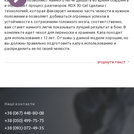
каналы, они позволяют намного легче дышать во время спарринга
и облегчают процесс разговоров. RDX 3D Gel сделана с
технологией, которая фиксирует нижнюю часть челюсти в нужном
положении и позволяет добиваться огромных успехов в
устойчивости к сотрясениям головного мозга, соответственно,
вам станет намного легче показывать лучший результат в бою. В
комплекте идет чехол для переноски и хранения. Капа походит
для использования с 12 лет. Отзывы у данной модели хорошие, но
вы должны правильно подготовить капу к использованию и
распределить ее по своей челюсти.
згорнути текст
Наші контакти
+38 (067) 448-80-08
+38 (050) 499-75-75
+38 (093) 072-49-35