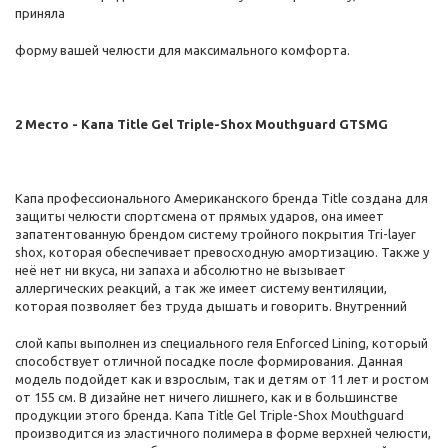
приняла
форму вашей челюсти для максимального комфорта.
2 Место - Капа Title Gel Triple-Shox Mouthguard GTSMG
Капа профессионального Американского бренда Title создана для
защиты челюсти спортсмена от прямых ударов, она имеет
запатентованную брендом систему тройного покрытия Tri-layer
shox, которая обеспечивает превосходную амортизацию. Также у
неё нет ни вкуса, ни запаха и абсолютно не вызывает
аллергических реакций, а так же имеет систему вентиляции,
которая позволяет без труда дышать и говорить. Внутренний
слой капы выполнен из специального геля Enforced Lining, который
способствует отличной посадке после формирования. Данная
модель подойдет как и взрослым, так и детям от 11 лет и ростом
от 155 см. В дизайне нет ничего лишнего, как и в большинстве
продукции этого бренда. Капа Title Gel Triple-Shox Mouthguard
производится из эластичного полимера в форме верхней челюсти,