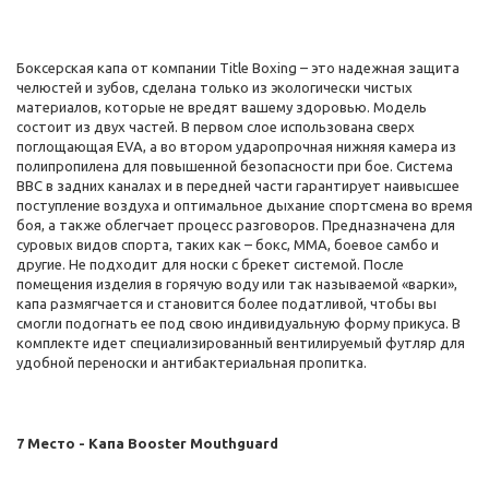
Боксерская капа от компании Title Boxing – это надежная защита
челюстей и зубов, сделана только из экологически чистых
материалов, которые не вредят вашему здоровью. Модель
состоит из двух частей. В первом слое использована сверх
поглощающая EVA, а во втором ударопрочная нижняя камера из
полипропилена для повышенной безопасности при бое. Система
BBC в задних каналах и в передней части гарантирует наивысшее
поступление воздуха и оптимальное дыхание спортсмена во время
боя, а также облегчает процесс разговоров. Предназначена для
суровых видов спорта, таких как – бокс, ММА, боевое самбо и
другие. Не подходит для носки с брекет системой. После
помещения изделия в горячую воду или так называемой «варки»,
капа размягчается и становится более податливой, чтобы вы
смогли подогнать ее под свою индивидуальную форму прикуса. В
комплекте идет специализированный вентилируемый футляр для
удобной переноски и антибактериальная пропитка.
7 Место - Капа Booster Mouthguard