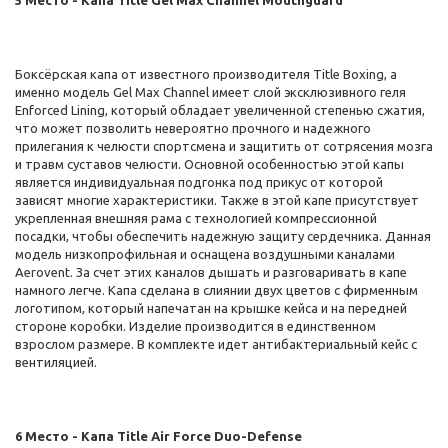
5 Место - Капа Title Gel Max Channel Mouthguard
Боксёрская капа от известного производителя Title Boxing, а
именно модель Gel Max Channel имеет слой эксклюзивного геля
Enforced Lining, который обладает увеличенной степенью сжатия,
что может позволить невероятно прочного и надежного
прилегания к челюсти спортсмена и защитить от сотрясения мозга
и травм суставов челюсти. Основной особенностью этой капы
является индивидуальная подгонка под прикус от которой
зависят многие характеристики. Также в этой капе присутствует
укрепленная внешняя рама с технологией компрессионной
посадки, чтобы обеспечить надежную защиту сердечника. Данная
модель низкопрофильная и оснащена воздушными каналами
Aerovent. За счет этих каналов дышать и разговаривать в капе
намного легче. Капа сделана в слиянии двух цветов с фирменным
логотипом, который напечатан на крышке кейса и на передней
стороне коробки. Изделие производится в единственном
взрослом размере. В комплекте идет антибактериальный кейс с
вентиляцией.
6 Место - Капа Title Air Force Duo-Defense