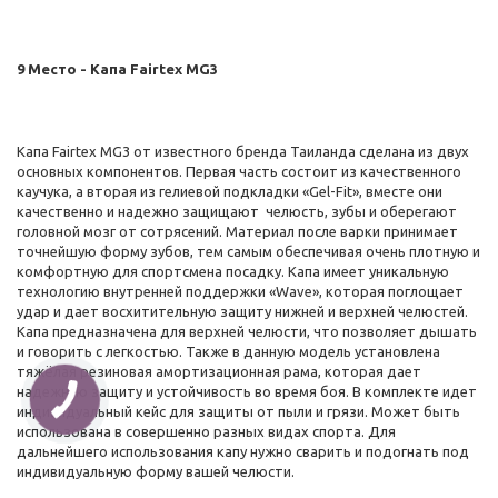
9 Место - Капа Fairtex MG3
Капа Fairtex MG3 от известного бренда Таиланда сделана из двух
основных компонентов. Первая часть состоит из качественного
каучука, а вторая из гелиевой подкладки «Gel-Fit», вместе они
качественно и надежно защищают челюсть, зубы и оберегают
головной мозг от сотрясений. Материал после варки принимает
точнейшую форму зубов, тем самым обеспечивая очень плотную и
комфортную для спортсмена посадку. Капа имеет уникальную
технологию внутренней поддержки «Wave», которая поглощает
удар и дает восхитительную защиту нижней и верхней челюстей.
Капа предназначена для верхней челюсти, что позволяет дышать
и говорить с легкостью. Также в данную модель установлена
тяжёлая резиновая амортизационная рама, которая дает
надежную защиту и устойчивость во время боя. В комплекте идет
индивидуальный кейс для защиты от пыли и грязи. Может быть
использована в совершенно разных видах спорта. Для
дальнейшего использования капу нужно сварить и подогнать под
индивидуальную форму вашей челюсти.