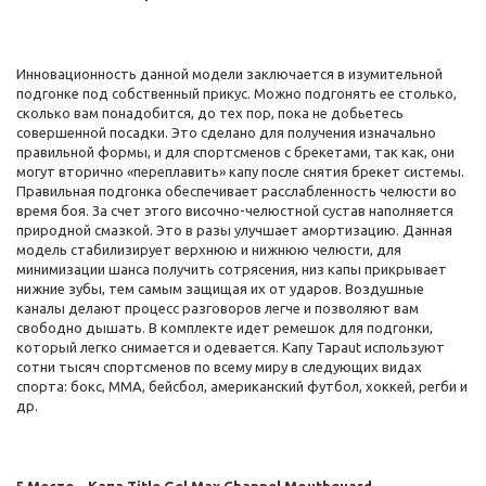
Инновационность данной модели заключается в изумительной
подгонке под собственный прикус. Можно подгонять ее столько,
сколько вам понадобится, до тех пор, пока не добьетесь
совершенной посадки. Это сделано для получения изначально
правильной формы, и для спортсменов с брекетами, так как, они
могут вторично «переплавить» капу после снятия брекет системы.
Правильная подгонка обеспечивает расслабленность челюсти во
время боя. За счет этого височно-челюстной сустав наполняется
природной смазкой. Это в разы улучшает амортизацию. Данная
модель стабилизирует верхнюю и нижнюю челюсти, для
минимизации шанса получить сотрясения, низ капы прикрывает
нижние зубы, тем самым защищая их от ударов. Воздушные
каналы делают процесс разговоров легче и позволяют вам
свободно дышать. В комплекте идет ремешок для подгонки,
который легко снимается и одевается. Капу Tapaut используют
сотни тысяч спортсменов по всему миру в следующих видах
спорта: бокс, ММА, бейсбол, американский футбол, хоккей, регби и
др.