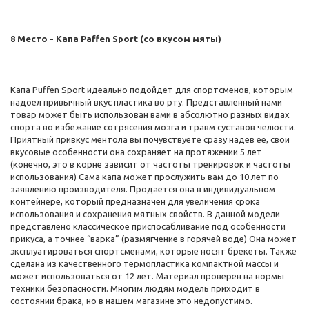
8 Место - Капа Paffen Sport (со вкусом мяты)
Капа Puffen Sport идеально подойдет для спортсменов, которым
надоел привычный вкус пластика во рту. Представленный нами
товар может быть использован вами в абсолютно разных видах
спорта во избежание сотрясения мозга и травм суставов челюсти.
Приятный привкус ментола вы почувствуете сразу надев ее, свои
вкусовые особенности она сохраняет на протяжении 5 лет
(конечно, это в корне зависит от частоты тренировок и частоты
использования) Сама капа может прослужить вам до 10 лет по
заявлению производителя. Продается она в индивидуальном
контейнере, который предназначен для увеличения срока
использования и сохранения мятных свойств. В данной модели
представлено классическое приспосабливание под особенности
прикуса, а точнее “варка” (размягчение в горячей воде) Она может
эксплуатироваться спортсменами, которые носят брекеты. Также
сделана из качественного термопластика компактной массы и
может использоваться от 12 лет. Материал проверен на нормы
техники безопасности. Многим людям модель приходит в
состоянии брака, но в нашем магазине это недопустимо.