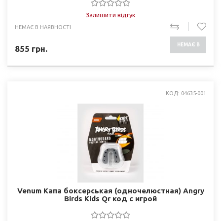
Залишити відгук
НЕМАЄ В НАЯВНОСТІ
НЕМАЄ В
855
грн.
НАЯВНОСТІ
КОД: 04635-001
Venum Капа боксерськая (одночелюстная) Angry
Birds Kids Qr код с игрой