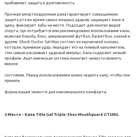
прибавляет защиту и долговечность.
Прочная амортизационная рама гарантирует совершенную
защиту рта во время самых мощных ударов, защищает язык и
щеку, фиксирует зубы на месте. Подходит для многих видов
спорта, где потребуется или рекомендовано использование капы,
включая борьбу, бокс, американский футбол, баскетбол, хоккей и
другие. Shock Doctor Gel Max состоит из каучуковой основы,
которая, принимая удар, передает его на гелевый наполнитель,
тем самым рассеивает ударный импульс. Капа содержит низкий
профиль. Анатомическая система помогает челюсти принять
верное
состояние. Перед использованием нужно сварить капу, чтобы она
приняла
форму вашей челюсти для максимального комфорта.
2 Место - Капа Title Gel Triple-Shox Mouthguard GTSMG