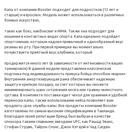
Капа от компании Booster подходит для подростков (12 лет и
старше) и взрослых. Модель может использоваться в различных
боевых искусствах,
таких как бокс, кикбоксинг и ММА. Также она подходит для
ношения в контактных видах спорта. Капа идеально подойдет
спортсменам, которым надоел привычный и однообразный вкус
резины во рту. При первой примерке вы моментально
почувствуете приятный вкус клубники, который
продержится много лет (в зависимости от интенсивности ваших
тренировок) В данной модели представлена классическая
подгонка под индивидуальность прикуса бойца способом «варки».
Внутренняя амортизирующая рама обеспечивает надежную
защиту и крепкую посадку, за счет которых вы сможете
минимизировать шанс сотрясения мозга или травму челюстного
сустава. В комплекте поставки идет чехол для хранения и удобной
переноски капы, также использование кейса позволяет вам
продлить срок службы капы. Все продукты компании Booster
изготовлены по самым высоким спецификациям в Таиланде.
Благодаря своей репутации бренд был выбран в качестве
спонсора такими главными звездами UFC, как Рашад Эванс,
Стефан Струве, Тайрон Спонг, Джон Хэтэуэй и Чад Сагден.