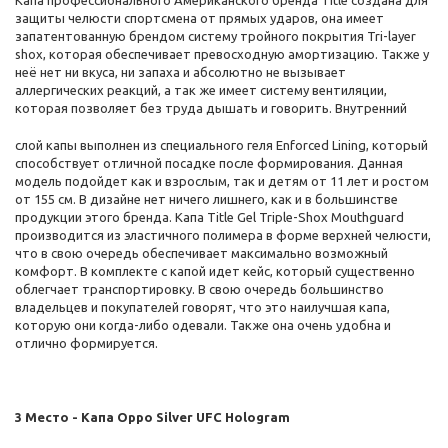
Капа профессионального Американского бренда Title создана для
защиты челюсти спортсмена от прямых ударов, она имеет
запатентованную брендом систему тройного покрытия Tri-layer
shox, которая обеспечивает превосходную амортизацию. Также у
неё нет ни вкуса, ни запаха и абсолютно не вызывает
аллергических реакций, а так же имеет систему вентиляции,
которая позволяет без труда дышать и говорить. Внутренний
слой капы выполнен из специального геля Enforced Lining, который
способствует отличной посадке после формирования. Данная
модель подойдет как и взрослым, так и детям от 11 лет и ростом
от 155 см. В дизайне нет ничего лишнего, как и в большинстве
продукции этого бренда. Капа Title Gel Triple-Shox Mouthguard
производится из эластичного полимера в форме верхней челюсти,
что в свою очередь обеспечивает максимально возможный
комфорт. В комплекте с капой идет кейс, который существенно
облегчает транспортировку. В свою очередь большинство
владельцев и покупателей говорят, что это наилучшая капа,
которую они когда-либо одевали. Также она очень удобна и
отлично формируется.
3 Место - Капа Oppo Silver UFC Hologram