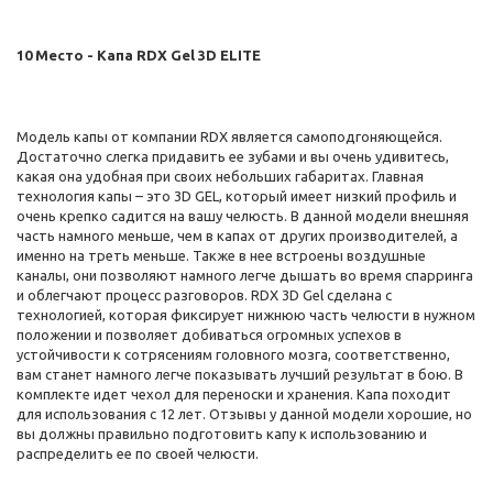
10 Место - Капа RDX Gel 3D ELITE
Модель капы от компании RDX является самоподгоняющейся.
Достаточно слегка придавить ее зубами и вы очень удивитесь,
какая она удобная при своих небольших габаритах. Главная
технология капы – это 3D GEL, который имеет низкий профиль и
очень крепко садится на вашу челюсть. В данной модели внешняя
часть намного меньше, чем в капах от других производителей, а
именно на треть меньше. Также в нее встроены воздушные
каналы, они позволяют намного легче дышать во время спарринга
и облегчают процесс разговоров. RDX 3D Gel сделана с
технологией, которая фиксирует нижнюю часть челюсти в нужном
положении и позволяет добиваться огромных успехов в
устойчивости к сотрясениям головного мозга, соответственно,
вам станет намного легче показывать лучший результат в бою. В
комплекте идет чехол для переноски и хранения. Капа походит
для использования с 12 лет. Отзывы у данной модели хорошие, но
вы должны правильно подготовить капу к использованию и
распределить ее по своей челюсти.