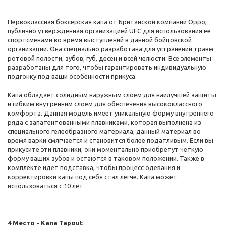
Первоклассная боксерская капа от Британской компании Oppo,
публично утвержденная организацией UFC для использования ее
спортсменами во время выступлений в данной бойцовской
организации. Она специально разработана для устранений травм
ротовой полости, зубов, губ, десен и всей челюсти. Все элементы
разработаны для того, чтобы гарантировать индивидуальную
подгонку под ваши особенности прикуса.
Капа обладает солидным наружным слоем для наилучшей защиты
и гибким внутренним слоем для обеспечения высококлассного
комфорта. Данная модель имеет уникальную форму внутреннего
ряда с запатентованными плавниками, которая выполнена из
специального гелеобразного материала, данный материал во
время варки смягчается и становится более податливым. Если вы
прикусите эти плавники, они моментально приобретут четкую
форму ваших зубов и остаются в таковом положении. Также в
комплекте идет подставка, чтобы процесс одевания и
корректировки капы под себя стал легче. Капа может
использоваться с 10 лет.
4 Место - Капа Tapout