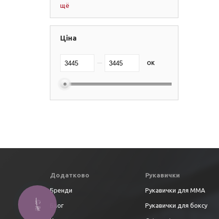
щё
Чорний
(+16)
червоно-чорний
(+2)
Ціна
Червоний
(+18)
Срібний
(+1)
OK
Сірий
(+1)
синьо-жовтий
(+1)
Синій
(+15)
салатово-чорний
(+2)
Помаранчевий
(+2)
Жовтий
(+3)
Додатково
Рукавички
Блакитний
(+1)
Бренди
Рукавички для ММА
біло-чорний
(+2)
КНОПКА
Блог
Рукавички для боксу
ЗВ'ЯЗКУ
Білий
(+6)