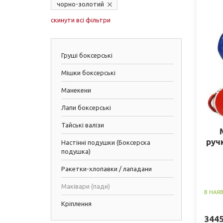
чорно-золотий
скинути всі фільтри
Груші боксерські
Мішки боксерські
Манекени
Лапи боксерські
Тайські валізи
руч
Настінні подушки (Боксерска
подушка)
Ракетки-хлопавки / лападани
Маківари (пади)
В НАЯ
Кріплення
344