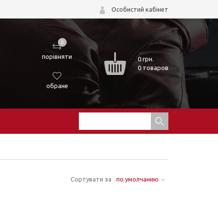
Особистий кабінет
0
порівняти
0
грн.
0 товаров
обране
Сортувати за
по умолчанию