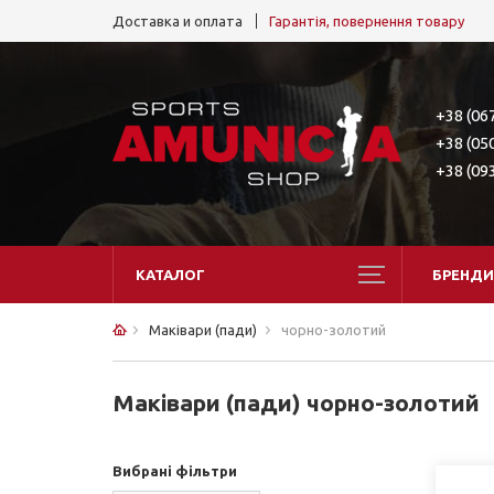
Доставка и оплата
Гарантія, повернення товару
+38 (06
+38 (05
+38 (09
КАТАЛОГ
БРЕНДИ
Маківари (пади)
чорно-золотий
Маківари (пади) чорно-золотий
Вибрані фільтри