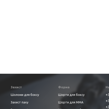
Захист
Форма
Н
+3
Шоломи для боксу
Шорти для боксу
+3
Захист паху
Шорти для ММА
+3