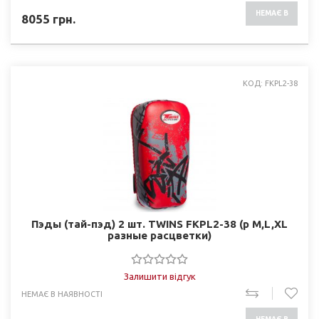
НЕМАЄ В
8055
грн.
НАЯВНОСТІ
КОД: FKPL2-38
Пэды (тай-пэд) 2 шт. TWINS FKPL2-38 (р M,L,XL
разные раcцветки)
Залишити відгук
НЕМАЄ В НАЯВНОСТІ