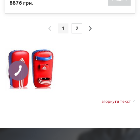
НЕМАЄ В
8876
грн.
НАЯВНОСТІ
1
2
згорнути текст