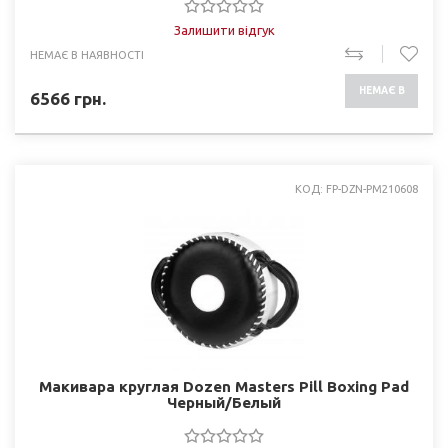
Залишити відгук
НЕМАЄ В НАЯВНОСТІ
НЕМАЄ В
6566
грн.
НАЯВНОСТІ
КОД: FP-DZN-PM210608
Макивара круглая Dozen Masters Pill Boxing Pad
Черный/Белый