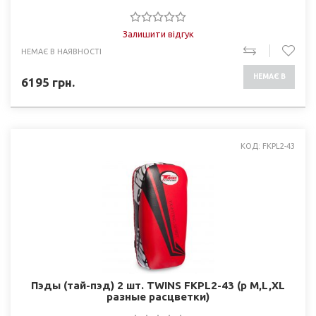
Залишити відгук
НЕМАЄ В НАЯВНОСТІ
НЕМАЄ В
6195
грн.
НАЯВНОСТІ
КОД: FKPL2-43
Пэды (тай-пэд) 2 шт. TWINS FKPL2-43 (р M,L,XL
разные раcцветки)