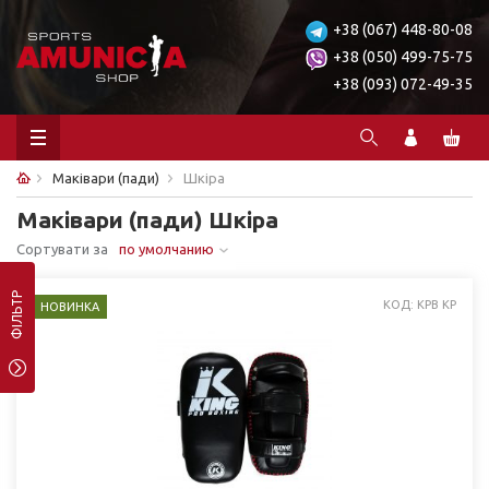
+38 (067) 448-80-08
+38 (050) 499-75-75
+38 (093) 072-49-35
Маківари (пади)
Шкіра
Маківари (пади) Шкіра
Сортувати за
по умолчанию
ФІЛЬТР
КОД: KPB KP
НОВИНКА