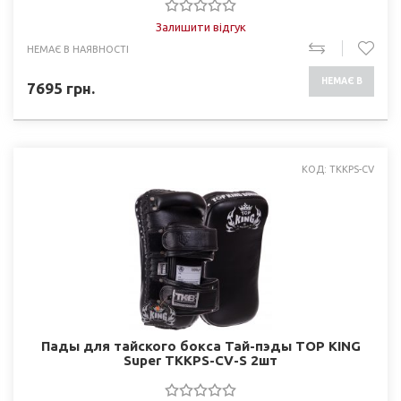
Залишити відгук
НЕМАЄ В НАЯВНОСТІ
НЕМАЄ В
7695
грн.
НАЯВНОСТІ
КОД: TKKPS-CV
Пады для тайского бокса Тай-пэды TOP KING
Super TKKPS-CV-S 2шт