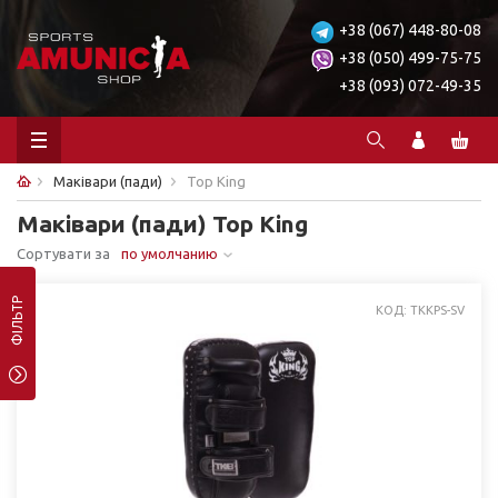
+38 (067) 448-80-08
+38 (050) 499-75-75
+38 (093) 072-49-35
Маківари (пади)
Top King
Маківари (пади) Top King
Сортувати за
по умолчанию
ФІЛЬТР
КОД: TKKPS-SV