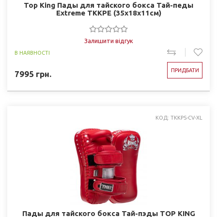
Top King Пады для тайского бокса Тай-педы
Extreme TKKPE (35x18x11см)
Залишити відгук
В НАЯВНОСТІ
ПРИДБАТИ
7995
грн.
КОД: TKKPS-CV-XL
Пады для тайского бокса Тай-пэды TOP KING