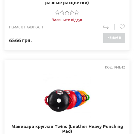
разные раcцветки)
Залишити відгук
НЕМАЄ В НАЯВНОСТІ
НЕМАЄ В
6566
грн.
НАЯВНОСТІ
КОД: PML-12
Макивара круглая Twins (Leather Heavy Punching
Pad)