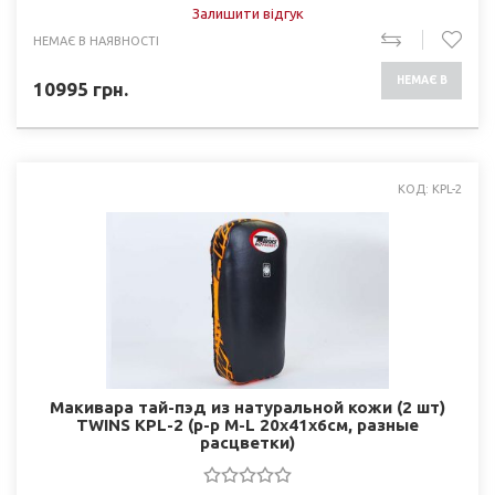
Залишити відгук
НЕМАЄ В НАЯВНОСТІ
НЕМАЄ В
10995
грн.
НАЯВНОСТІ
КОД: KPL-2
Макивара тай-пэд из натуральной кожи (2 шт)
TWINS KPL-2 (р-р M-L 20x41x6см, разные
расцветки)