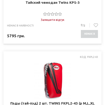
Тайский чемодан Twins KPS-3
Залишити відгук
НЕМАЄ В НАЯВНОСТІ
НЕМАЄ В
5795
грн.
НАЯВНОСТІ
КОД: FKPL2-43
Пэды (тай-пэд) 2 шт. TWINS FKPL2-43 (р M,L,XL