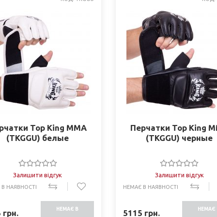
рчатки Top King ММА
Перчатки Top King 
(TKGGU) белые
(TKGGU) черные
Залишити відгук
Залишити відгук
 В НАЯВНОСТІ
НЕМАЄ В НАЯВНОСТІ
НЕМАЄ В
НЕМАЄ 
5
грн.
5115
грн.