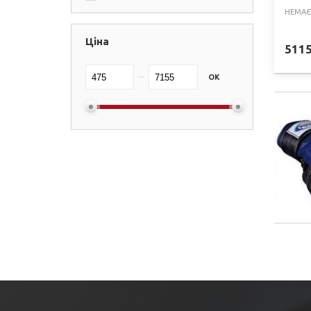
НЕМАЄ
Fight Cult Classic
(+1)
Ціна
Leone
(+2)
511
Everlast
(+2)
OK
BAD BOY
(+3)
Hayabusa
(+1)
Lev Sport
(+4)
Peresvit
(+5)
Zelart
(+2)
Reebok
(+1)
Reyvel
(+1)