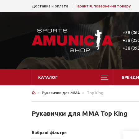
Доставка и оплата
Гарантія, повернення товару
+38 (06
+38 (05
+38 (09
КАТАЛОГ
БРЕНДИ
Рукавички для ММА
Top King
Рукавички для ММА Top King
Вибрані фільтри