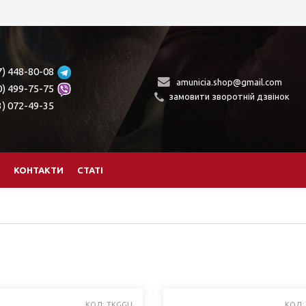
7) 448-80-08
amunicia.shop@gmail.com
0) 499-75-75
замовити зворотній дзвінок
3) 072-49-35
КОНТАКТИ
СТАТІ
КОД: TKGGU
КОД: