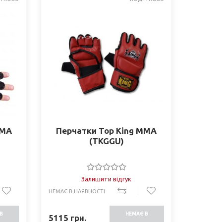
ММА
Перчатки Top King ММА
(TKGGU)
Залишити відгук
НЕМАЄ В НАЯВНОСТІ
В
НЕМАЄ В
5115
грн.