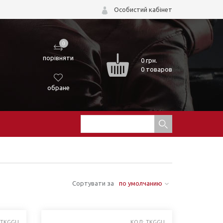
Особистий кабінет
0
порівняти
0
грн.
0 товаров
обране
Сортувати за
по умолчанию
 TKGGU
КОД: TKGGU