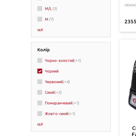
НЕМАЄ
M/L
(3)
M
(7)
235
щё
L/XL
(6)
L
(10)
Колір
Чорно-золотий
(+1)
Чорний
Червоний
(+4)
Синій
(+3)
Помаранчевий
(+1)
Жовто-синій
(+1)
щё
Бордо
(+1)
С
F
Блакитний
(+1)