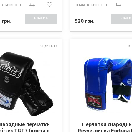
 В НАЯВНОСТІ
НЕМАЄ В НАЯВНОСТІ
НЕМАЄ В
НЕМАЄ 
5
грн.
520
грн.
НАЯВНОСТІ
НАЯВНО
КОД: TGT7
К
нарядные перчатки
Перчатки снарядн
airtex TGT7 (цвета в
Reyvel винил Fortuna