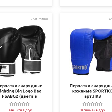
КОД: FSABG2
КО
ерчатки снарядные
Перчатки снарядн
ighting Big Logo Bag
кожаные SPORTK
FSABG2 (цвета в
арт.ПК3
ассортименте)
Залишити відгук
Залишити відгук