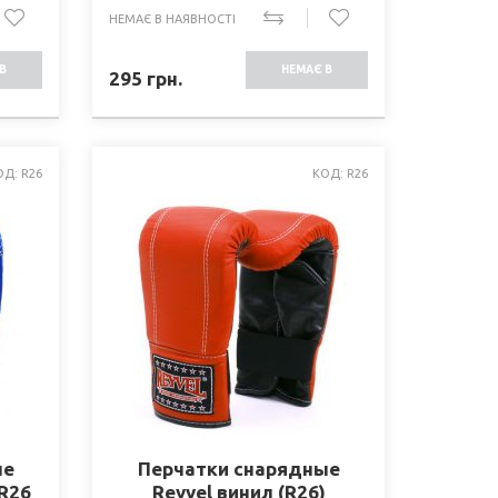
НЕМАЄ В НАЯВНОСТІ
В
НЕМАЄ В
295
грн.
СТІ
НАЯВНОСТІ
ОД: R26
КОД: R26
ые
Перчатки снарядные
 R26
Reyvel винил (R26)