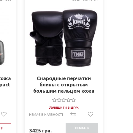
кожа
Снарядные перчатки
mpact
блины с открытым
большим пальцем кожа
Top King TKBMU-OT
Залишити відгук
НЕМАЄ В НАЯВНОСТІ
ТИ
НЕМАЄ В
3425
грн.