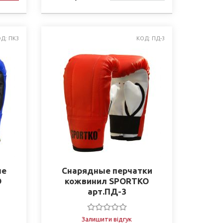
НАЯВНОСТІ
Д: ПК3
КОД: ПД-3
ые
Снарядные перчатки
O
кожвинил SPORTKO
арт.ПД-3
Залишити відгук