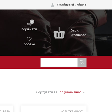
Особистий кабінет
0
порівняти
0
грн.
0 товаров
обране
Сортувати за
по умолчанию
Д: RB50
КОД: TKBMU-OT