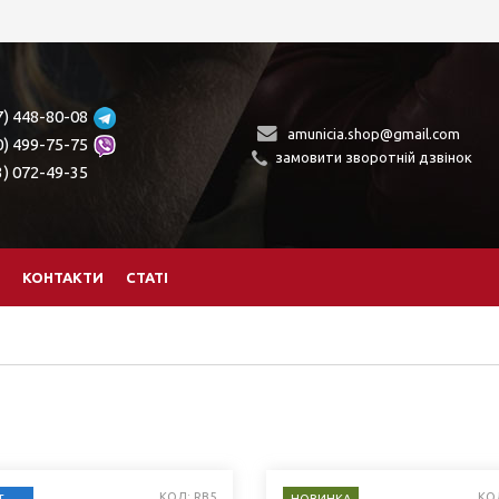
7) 448-80-08
amunicia.shop@gmail.com
0) 499-75-75
замовити зворотній дзвінок
3) 072-49-35
КОНТАКТИ
СТАТІ
КОД: RB5
КО