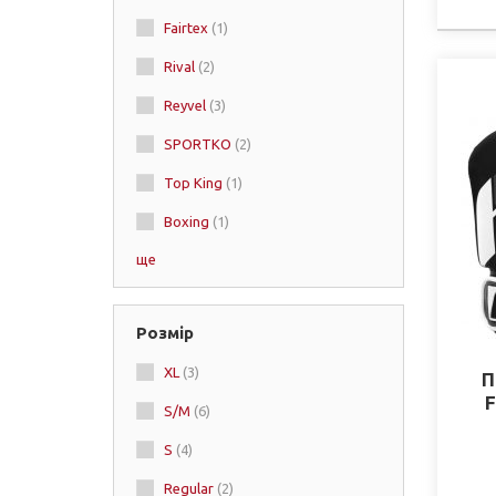
Fairtex
(1)
Rival
(2)
Reyvel
(3)
SPORTKO
(2)
Top King
(1)
Boxing
(1)
ще
Fighting
(1)
Розмір
XL
(3)
П
F
S/M
(6)
S
(4)
Regular
(2)