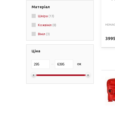
Матеріал
біло-червоний
(+1)
Шкіра
(13)
Кожвініл
(8)
НЕМАЄ
Вініл
(3)
399
Ціна
OK