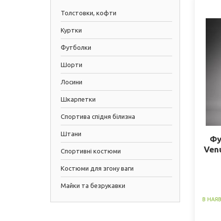
Толстовки, кофти
Куртки
Футболки
Шорти
Лосини
Шкарпетки
Спортива спідня білизна
Штани
Фу
Venu
Спортивні костюми
Костюми для згону ваги
Майки та безрукавки
В НАЯ