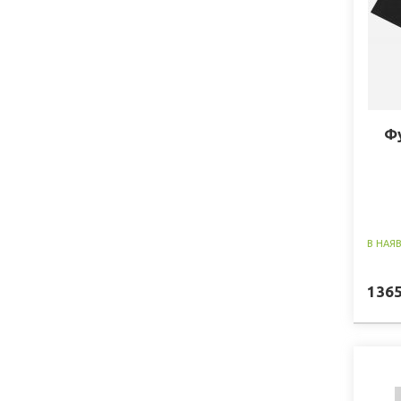
Фу
В НАЯ
136