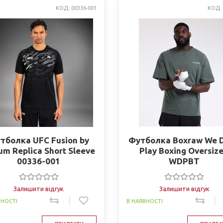
КОД: 00336-001
КОД:
тболка UFC Fusion by
Футболка Boxraw We D
m Replica Short Sleeve
Play Boxing Oversiz
00336-001
WDPBT
Залишити відгук
Залишити відгук
ВНОСТІ
В НАЯВНОСТІ