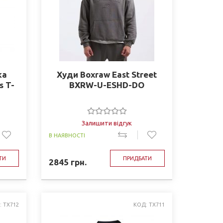
ка
Худи Boxraw East Street
s T-
BXRW-U-ESHD-DO
Залишити відгук
В НАЯВНОСТІ
ТИ
ПРИДБАТИ
2845
грн.
: TX712
КОД: TX711