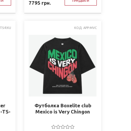
ТИ
ПРИДБАТИ
7795
грн.
-TS-RXU
КОД: APP-MVC
ter
Футболка Boxelite club
P-TS-
Mexico is Very Chingon