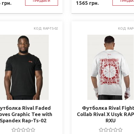
ПРИДБАТИ
ПРИДБА
5
грн.
1565
грн.
КОД: RAP-TS-02
КОД: RAP
утболка Rival Faded
Футболка Rival Figh
oves Graphic Tee with
Collab Rival X Usyk RA
Spandex Rap-Ts-02
RXU