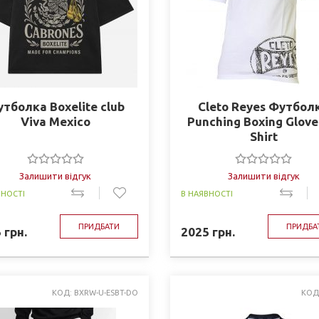
тболка Boxelite club
Cleto Reyes Футбол
Viva Mexico
Punching Boxing Glove
Shirt
Залишити відгук
Залишити відгук
ВНОСТІ
В НАЯВНОСТІ
ПРИДБАТИ
ПРИДБА
5
грн.
2025
грн.
КОД: BXRW-U-ESBT-DO
КОД