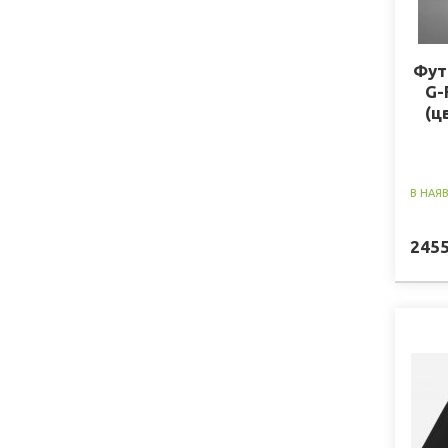
Фут
G-
(ц
В НАЯ
245