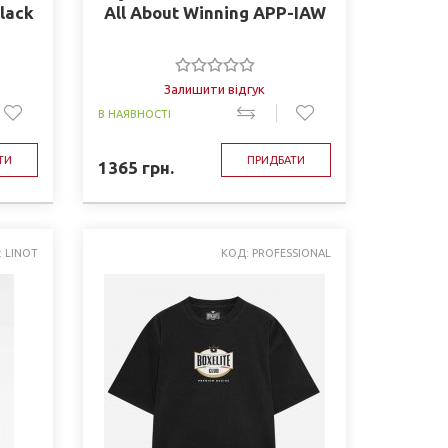
lack
All About Winning APP-IAW
Залишити відгук
В НАЯВНОСТІ
ТИ
ПРИДБАТИ
1365
грн.
: LINOT
КОД: PROFESSIONAL