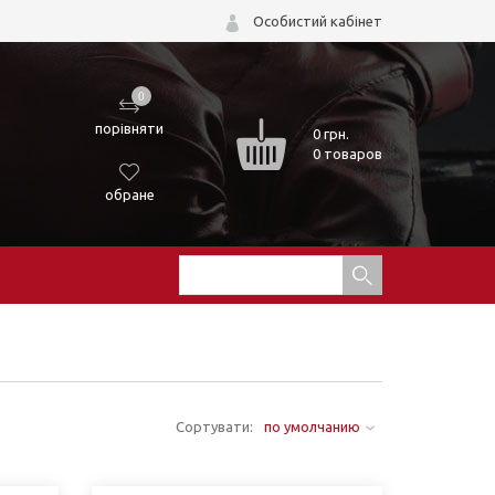
Особистий кабінет
0
порівняти
0
грн.
0 товаров
обране
Сортувати:
по умолчанию