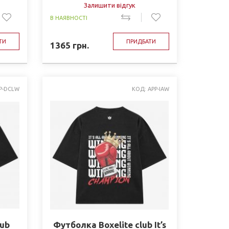
Залишити відгук
В НАЯВНОСТІ
ТИ
ПРИДБАТИ
1365
грн.
P-DCLW
КОД: APP-IAW
lub
Футболка Boxelite club It’s