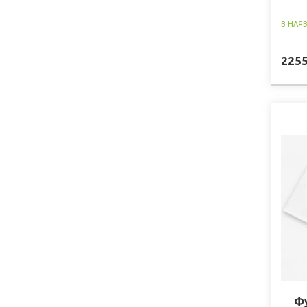
В НАЯ
225
Фу