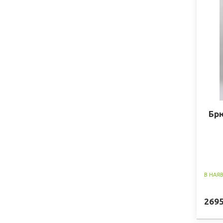
Брю
В НАЯ
269