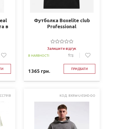
eal
Футболка Boxelite club
та в
Professional
Залишити відгук
В НАЯВНОСТІ
ТИ
ПРИДБАТИ
1365
грн.
 CC791B
КОД: BXRW-U-ESHD-DO