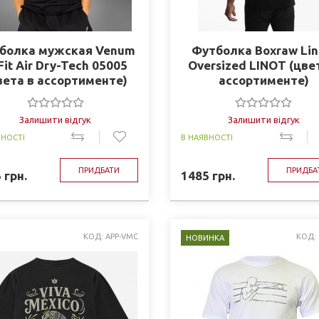
болка мужская Venum
Футболка Boxraw Lin
Fit Air Dry-Tech 05005
Oversized LINOT (цве
вета в ассортименте)
ассортименте)
Залишити відгук
Залишити відгук
ВНОСТІ
В НАЯВНОСТІ
ПРИДБАТИ
ПРИДБА
5
грн.
1485
грн.
КОД: APP-VMC
КОД:
НОВИНКА