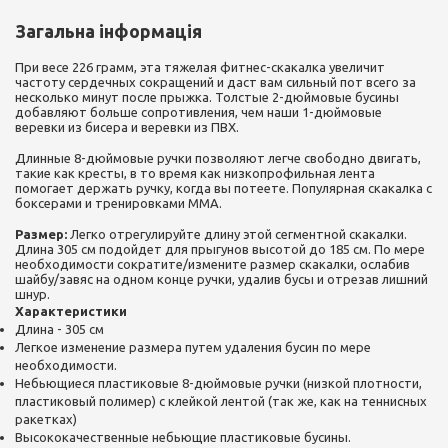
Загальна інформація
При весе 226 грамм, эта тяжелая фитнес-скакалка увеличит
частоту сердечных сокращений и даст вам сильный пот всего за
несколько минут после прыжка. Толстые 2-дюймовые бусины
добавляют больше сопротивления, чем наши 1-дюймовые
веревки из бисера и веревки из ПВХ.
Длинные 8-дюймовые ручки позволяют легче свободно двигать,
такие как кресты, в то время как низкопрофильная лента
помогает держать ручку, когда вы потеете. Популярная скакалка с
боксерами и тренировками ММА.
Размер:
Легко отрегулируйте длину этой сегментной скакалки.
Длина 305 см подойдет для прыгунов высотой до 185 см. По мере
необходимости сократите/измените размер скакалки, ослабив
шайбу/завяс на одном конце ручки, удалив бусы и отрезав лишний
шнур.
Характеристики
Длина - 305 см
Легкое изменение размера путем удаления бусин по мере
необходимости.
Небьющиеся пластиковые 8-дюймовые ручки (низкой плотности,
пластиковый полимер) с клейкой лентой (так же, как на теннисных
ракетках)
Высококачественные небьющие пластиковые бусины.