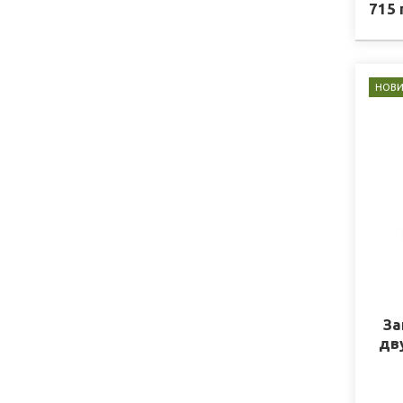
715
НОВИ
За
дв