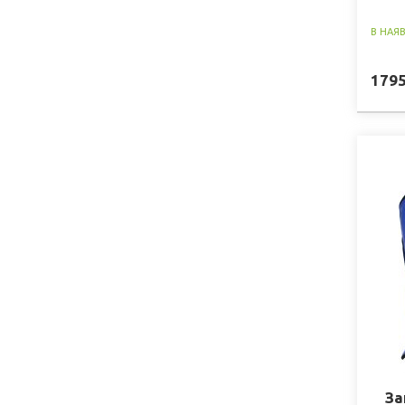
В НАЯ
179
За