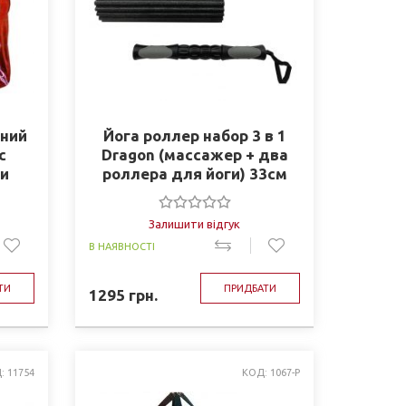
аний
Йога роллер набор 3 в 1
с
Dragon (массажер + два
и
роллера для йоги) 33см
2024
1508
Залишити відгук
В НАЯВНОСТІ
ТИ
ПРИДБАТИ
1295
грн.
: 11754
КОД: 1067-P