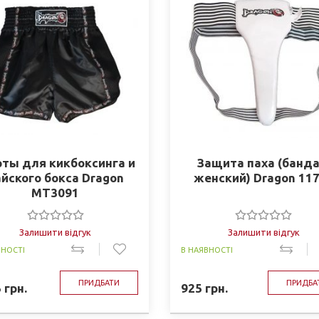
ты для кикбоксинга и
Защита паха (банд
айского бокса Dragon
женский) Dragon 11
MT3091
Залишити відгук
Залишити відгук
ВНОСТІ
В НАЯВНОСТІ
ПРИДБАТИ
ПРИДБА
5
грн.
925
грн.