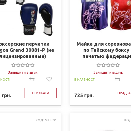
оксерские перчатки
Майка для соревнов
gon Grand 30081-P (не
по Тайскому боксу 
лицензированные)
печатью федераци
Украины Dragon DRG-
Залишити відгук
Залишити відгук
ВНОСТІ
В НАЯВНОСТІ
ПРИДБАТИ
ПРИДБА
5
грн.
725
грн.
КОД: MT3091
КОД