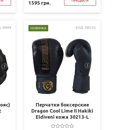
ТИ
ПРИДБАТИ
1595
грн.
: 40438
КОД: 30213-L
НОВИНКА
ояс)
Перчатки боксерские
t
Dragon Cool Lime II Hakiki
Eldiveni кожа 30213-L