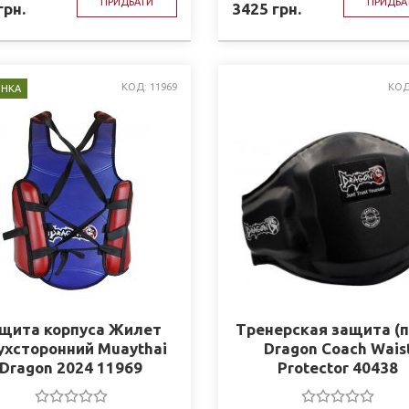
ПРИДБАТИ
ПРИДБА
грн.
3425
грн.
КОД: 11969
КОД
НКА
щита корпуса Жилет
Тренерская защита (п
ухсторонний Muaythai
Dragon Coach Wais
Dragon 2024 11969
Protector 40438