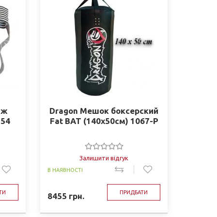
аж
Dragon Мешок боксерский
754
Fat BAT (140x50см) 1067-P
Залишити відгук
В НАЯВНОСТІ
ТИ
ПРИДБАТИ
8455
грн.