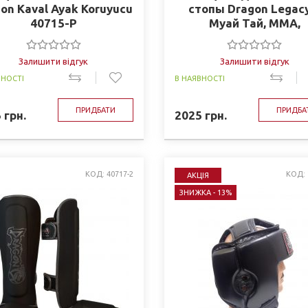
on Kaval Ayak Koruyucu
стопы Dragon Legacy
40715-P
Муай Тай, ММА,
Кикбоксинг 40722-
Залишити відгук
Залишити відгук
ВНОСТІ
В НАЯВНОСТІ
ПРИДБАТИ
ПРИДБА
5
грн.
2025
грн.
КОД: 40717-2
КОД: 
АКЦІЯ
ЗНИЖКА - 13%