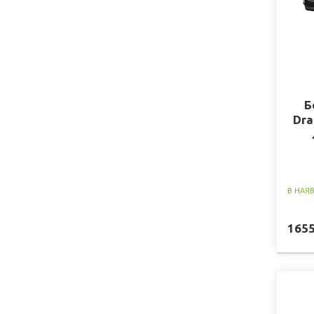
Б
Dra
В НАЯ
165