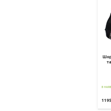
Шор
т
В НАЯ
119