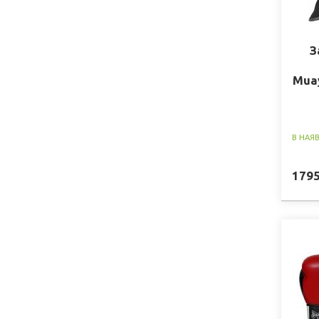
З
Muay
В НАЯ
179