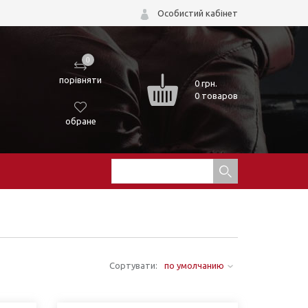
Особистий кабінет
0
порівняти
0
грн.
0 товаров
обране
Сортувати:
по умолчанию