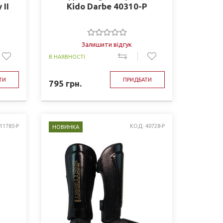
 II
Kido Darbe 40310-P
P
Залишити відгук
В НАЯВНОСТІ
ТИ
ПРИДБАТИ
795
грн.
11785-P
КОД: 40728-P
НОВИНКА