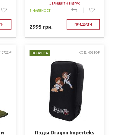
Залишити відгук
В НАЯВНОСТІ
ТИ
ПРИДБАТИ
2995
грн.
40722-P
КОД: 40310-P
НОВИНКА
 и
Пэды Dragon Imperteks