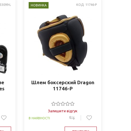
33099-L
КОД: 11746-P
НОВИНКА
ие
Шлем боксерский Dragon
es
11746-P
Залишити відгук
В НАЯВНОСТІ