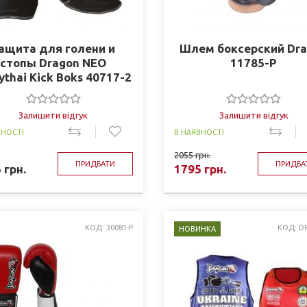
ащита для голени и
Шлем боксерский Dr
стопы Dragon NEO
11785-P
thai Kick Boks 40717-2
Залишити відгук
Залишити відгук
ВНОСТІ
В НАЯВНОСТІ
2055
грн.
ПРИДБАТИ
ПРИДБА
5
грн.
1795
грн.
КОД: 30081-P
КОД: D
НОВИНКА