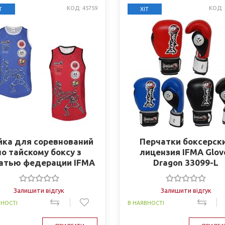
КОД: 45759
КОД: 
Т
ХІТ
ка для соревнований
Перчатки боксерск
по тайскому боксу з
лицензия IFMA Glov
атью федерации IFMA
Dragon 33099-L
Dragon 45759
Залишити відгук
Залишити відгук
ВНОСТІ
В НАЯВНОСТІ