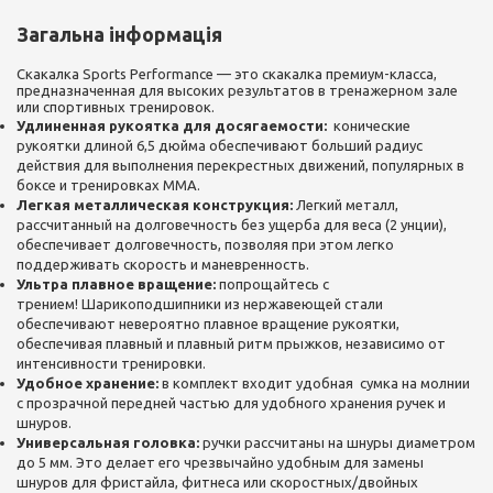
Загальна інформація
Скакалка Sports Performance — это скакалка премиум-класса,
предназначенная для высоких результатов в тренажерном зале
или спортивных тренировок.
Удлиненная рукоятка для досягаемости:
конические
рукоятки длиной 6,5 дюйма обеспечивают больший радиус
действия для выполнения перекрестных движений, популярных в
боксе и тренировках ММА.
Легкая металлическая конструкция:
Легкий металл,
рассчитанный на долговечность без ущерба для веса (2 унции),
обеспечивает долговечность, позволяя при этом легко
поддерживать скорость и маневренность.
Ультра плавное вращение:
попрощайтесь с
трением! Шарикоподшипники из нержавеющей стали
обеспечивают невероятно плавное вращение рукоятки,
обеспечивая плавный и плавный ритм прыжков, независимо от
интенсивности тренировки.
Удобное хранение:
в комплект входит удобная сумка на молнии
с прозрачной передней частью для удобного хранения ручек и
шнуров.
Универсальная головка:
ручки рассчитаны на шнуры диаметром
до 5 мм. Это делает его чрезвычайно удобным для замены
шнуров для фристайла, фитнеса или скоростных/двойных