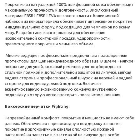
Покрытие из натуральной 100% шлифованной кожи обеспечивает
максимальную прочность и долговечность. Эксклюзивный
материал F85R1 F85R1 EVA высокого класса с более мягкой
набивкой из пеноматериала обеспечивает интенсивное покрытие
и индивидуальную форму, подходящую для чемпионов по всему
миру. Разработаны и изготовлены для обеспечения
исключительной контурной посадки, ударопрочности,
превосходного покрытия и меньшего объема.
Многие ведущие профессионалы предпочитают расширенные
протекторы для щек международного образца. В шлеме - мягкое
покрытие для ушей, кожаный ремешок для подбородка со
стальной пряжкой и дополнительной защитой на липучке, мягкая
задняя сторона и профессиональный шнурок на верхней и задней
стороне для индивидуальной подгонки. Включает
акцентированную экранированную кожаную внутреннюю
подкладку, которую легко протирать после использования.
Боксерские
перчатки
Fighting.
Непревзойденный комфорт, покрытие и мощность не имеют себе
равных. Обеспечивают превосходную поддержку запястья,
покрытие и эргономичные каналы с полностью кожаной
застежкой на запястье и с застежкой на липучке для особо