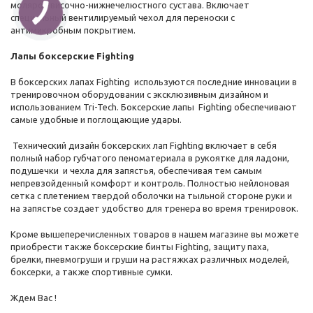
моляров височно-нижнечелюстного сустава. Включает
специальный вентилируемый чехол для переноски с
антимикробным покрытием.
Лапы боксерские Fighting
В боксерских лапах Fighting используются последние инновации в
тренировочном оборудовании с эксклюзивным дизайном и
использованием Tri-Tech. Боксерские лапы Fighting обеспечивают
самые удобные и поглощающие удары.
Технический дизайн боксерских лап Fighting включает в себя
полный набор губчатого пеноматериала в рукоятке для ладони,
подушечки и чехла для запястья, обеспечивая тем самым
непревзойденный комфорт и контроль. Полностью нейлоновая
сетка с плетением твердой оболочки на тыльной стороне руки и
на запястье создает удобство для тренера во время тренировок.
Кроме вышеперечисленных товаров в нашем магазине вы можете
приобрести также боксерские бинты Fighting, защиту паха,
брелки, пневмогруши и груши на растяжках различных моделей,
боксерки, а также спортивные сумки.
Ждем Вас !